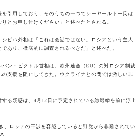
録を引用しており、そのうちの一つでシーヤールトー氏は
なりとお申し付けください」と述べたとされる。
・シビハ外相は「これは会話ではない。ロシアという主人
とであり、徹底的に調査されるべきだ」と述べた。
ルバン・ビクトル首相は、欧州連合（EU）の対ロシア制裁
への支援を阻止してきた。ウクライナとの間では激しい非
する疑惑は、4月12日に予定されている総選挙を前に浮
を欠き、ロシアの干渉を容認していると野党から非難されてい
る。