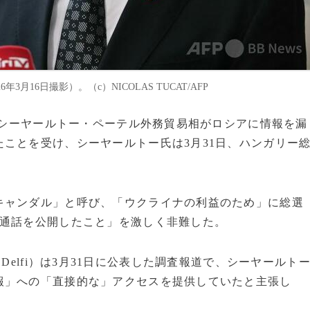
16日撮影）。（c）NICOLAS TUCAT/AFP
ーのシーヤールトー・ペーテル外務貿易相がロシアに情報を漏
ことを受け、シーヤールトー氏は3月31日、ハンガリー
キャンダル」と呼び、「ウクライナの利益のため」に総選
た通話を公開したこと」を激しく非難した。
are、Delfi）は3月31日に公表した調査報道で、シーヤールト
報」への「直接的な」アクセスを提供していたと主張し