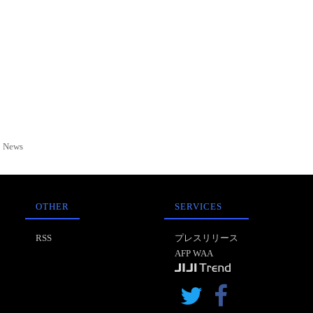
News
OTHER
SERVICES
RSS
プレスリリース
AFP WAA