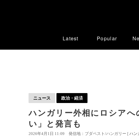
Latest
Popular
N
ニュース
政治・経済
ハンガリー外相にロシアへ
い」と発言も
2026年4月1日 11:09
発信地：ブダペスト/ハンガリー [
ハン