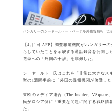
ハンガリーのシーヤールトー・ペーテル外務貿易相（2026年3月
【4月1日 AFP】調査報道機関がハンガリ
らしていたことを示唆する通話録音を公開した
選挙への「外国の干渉」を非難した。
シーヤールトー氏はこれを「非常に大きなス
挙の1週間半前に「外国の諜報機関が傍受し
東欧のメディア連合（The Insider、VSqu
氏がロシア側に「重要な問題に関する戦略情
た。