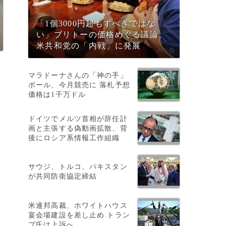
「1個3000円超もすべきではな
い」ブリトーの価格めぐる議論、
米共和党の「内戦」に発展
マラドーナさんの「神の手」
ボール、今月競売に 落札予想
価格は1千万ドル
総
ドイツでメルツ首相が辞任計
画と主張する偽動画拡散、背
後にロシア系情報工作組織
サウジ、トルコ、パキスタン
が共同防衛協定締結
ー
米連邦高裁、ホワイトハウス
宴会場建設を差し止め トラン
プ氏は上訴へ