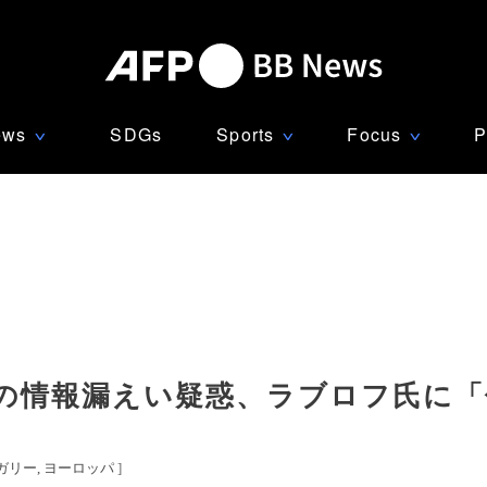
ews
SDGs
Sports
Focus
P
∨
∨
∨
の情報漏えい疑惑、ラブロフ氏に「
ガリー
ヨーロッパ
]