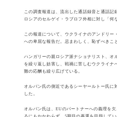
この調査報道は、流出した通話録音と通話記
ロシアのセルゲイ・ラブロフ外相に対し「何
この報道について、ウクライナのアンドリー
への卑屈な報告だ。忌まわしく、恥ずべきこ
ハンガリーの親ロシア派ナショナリスト、オ
を繰り返し妨害し、戦禍に苦しむウクライナ
難の応酬も繰り広げている。
オルバン氏の側近であるシーヤールトー氏に対
した。
​​オルバン氏は、EUのパートナーへの義理
るにもかかわらず、5期目の再選を目指してい