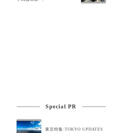
上
Special PR
東京特集:TOKYO UPDATES