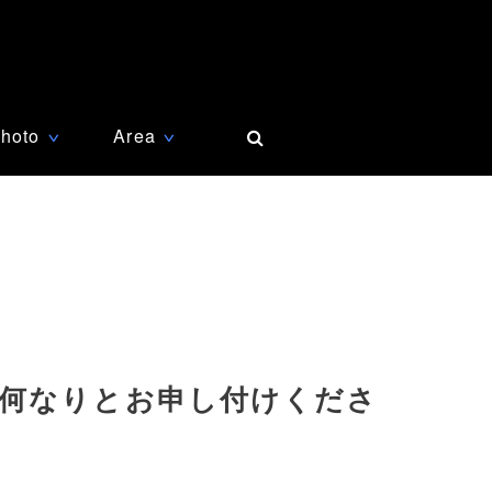
hoto
Area
∨
∨
何なりとお申し付けくださ