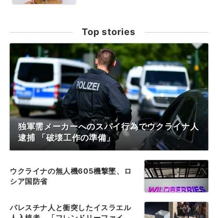
Top stories
独軍需メーカーへのスパイ行為でウクライナ人
逮捕 「破壊工作の準備」
ウクライナの無人機605機撃墜、ロ
シア国防省
パレスチナ人と衝突したイスラエル
人入植者、「フレンドリーファイ