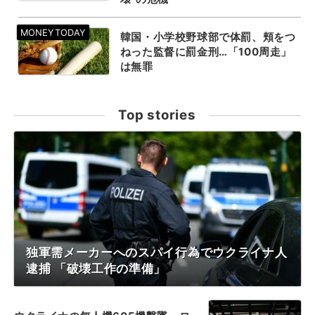
韓国・小学校野球部で体罰、頬をつ
ねった監督に罰金刑…「100周走」
は無罪
Top stories
独軍需メーカーへのスパイ行為でウクライナ人
逮捕 「破壊工作の準備」