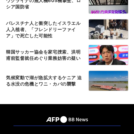
ウクライナの無人機605機撃墜、ロ
シア国防省
パレスチナ人と衝突したイスラエル
人入植者、「フレンドリーファイ
ア」で死亡した可能性
韓国サッカー協会を家宅捜索、洪明
甫前監督就任めぐり業務妨害の疑い
気候変動で湖が急拡大するケニア 迫
る水没の危機とワニ・カバの襲撃