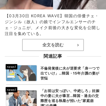
【03月30日 KOREA WAVE】韓国の俳優チェ・
ジンシル（故人）の娘でインフルエンサーのチ
ェ・ジュニが、メイク前後の大きな変化を公開し
注目を集めている。
全文を読む
>
関連記事
不倫発覚後に夫が逆要求「身一つで
出ていけ」…韓国・15年介護の妻が
苦悩
「お前は安っぽい、中絶しろ」妊娠
中の妻に夫が暴言…韓国・過去の交
際歴を巡る執着が招いた“家庭崩
壊”の危機