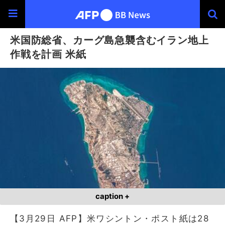
米国防総省、カーグ島急襲含むイラン地上
作戦を計画 米紙
caption +
【3月29日 AFP】米ワシントン・ポスト紙は28