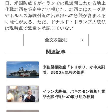
日、米国防総省がイランでの数週間にわたる地上
作戦計画を策定中だと報じた。計画にはカーグ島
やホルムズ海峡付近の沿岸部への急襲が含まれる
可能性がある。ただ、ドナルド・トランプ大統領
は現時点で派遣を承認していない
全文を読む
>
関連記事
米強襲揚陸艦「トリポリ」が中東到
着、3500人規模の部隊
イラン大統領、パキスタン首相と電
話会談 停戦への取り組み称賛