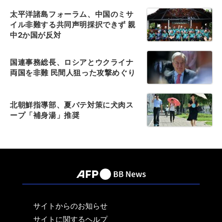
太平洋諸島フォーラム、中国のミサ
イル非難する共同声明採択できず 親
中2か国が反対
国連事務総長、ロシアとウクライナ
両国を非難 民間人狙った攻撃めぐり
北朝鮮指導部、夏バテ対策に犬肉ス
ープ「補身湯」推奨
サイトからのお知らせ
サイトに関するヘルプ