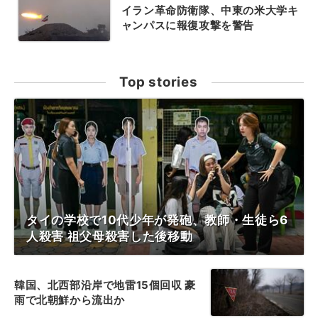
イラン革命防衛隊、中東の米大学キ
ャンパスに報復攻撃を警告
Top stories
タイの学校で10代少年が発砲、教師・生徒ら6
人殺害 祖父母殺害した後移動
韓国、北西部沿岸で地雷15個回収 豪
雨で北朝鮮から流出か