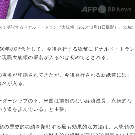
説するドナルド・トランプ大統領（2026年3月11日撮影）。(c)Jim
国250年の記念として、今後発行する紙幣にドナルド・トラ
に現職大統領の署名が入るのは初めてとされる。
官の署名が印刷されてきたが、今後発行される新紙幣には、
署名が入る。
ーダーシップの下、米国は前例のない経済成長、永続的な
かう道を歩んでいる」と主張。
統領の歴史的功績を顕彰する最も効果的な方法は、大統領の