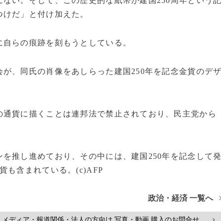
ない。そして、この歴史的な紙幣が建国250周年という
つけだ」と付け加えた。
に自らの痕跡を刻もうとしている。
が、同氏の肖像をあしらった建国250年を記念金貨のデ
の通貨に描くことは連邦法で禁止されており、民主党から
を推し進めており、その中には、建国250年を記念して
も含まれている。(c)AFP
政治・経済 一覧へ
メディア・報道関係・法人の方向け 写真・動画 購入のお問合せ
>