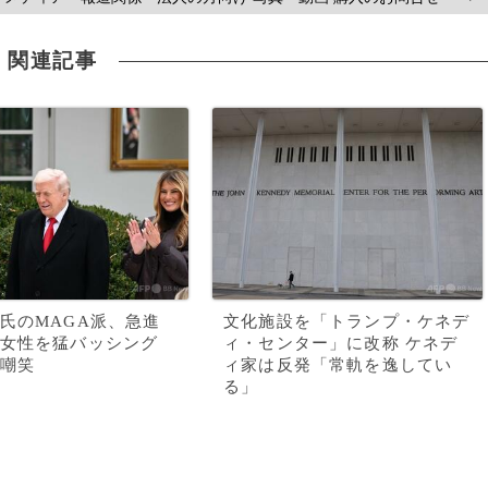
関連記事
氏のMAGA派、急進
文化施設を「トランプ・ケネデ
女性を猛バッシング
ィ・センター」に改称 ケネデ
嘲笑
ィ家は反発「常軌を逸してい
る」