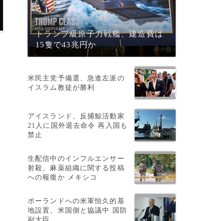
トランプ級原子力戦艦、建造費は
15隻で43兆円か
米民主党予備選、急進左派の
ン
イスラム教徒が勝利
アイスランド、反捕鯨活動家
21人に国外退去命令 再入国も
禁止
生配信中のインフルエンサー
射殺、麻薬組織に関する投稿
への報復か メキシコ
ポーランドへの米軍恒久的基
地設置、米国側と協議中 国防
副大臣