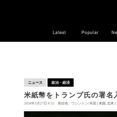
Latest
Popular
N
ニュース
政治・経済
米紙幣をトランプ氏の署名
2026年3月27日 9:52
発信地：ワシントン/米国 [
米国
北米
]