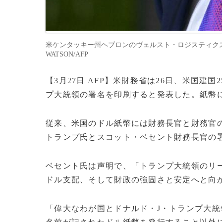
米ケンタッキー州ヘブロンのヴェルスト・ロジスティクスで演
WATSON/AFP
【3月27日 AFP】米財務省は26日、米国建
プ大統領の署名を印刷すると発表した。紙幣
​​従来、米国のドル紙幣には財務長官と財務
トランプ氏とスコット・ベセント財務長官の
ベセント氏は声明で、「トランプ大統領のリ
ドル支配、そして財政の強固さと安定へと向
「偉大なわが国とドナルド・J・トランプ大