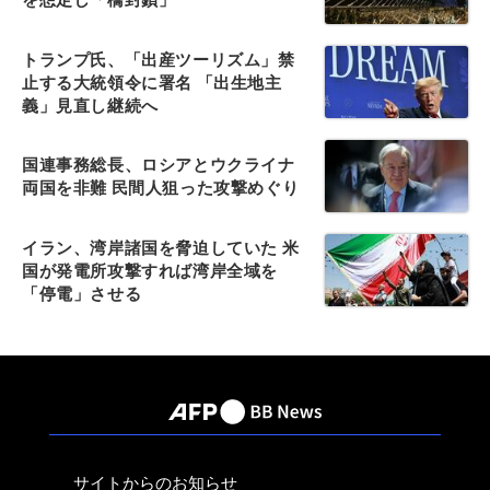
トランプ氏、「出産ツーリズム」禁
止する大統領令に署名 「出生地主
義」見直し継続へ
国連事務総長、ロシアとウクライナ
両国を非難 民間人狙った攻撃めぐり
イラン、湾岸諸国を脅迫していた 米
国が発電所攻撃すれば湾岸全域を
「停電」させる
サイトからのお知らせ