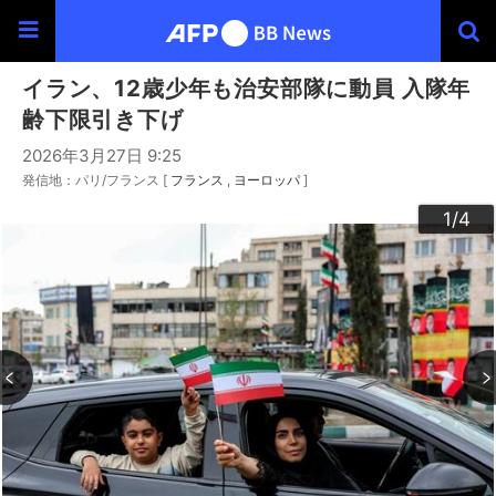
イラン、12歳少年も治安部隊に動員 入隊年
齢下限引き下げ
2026年3月27日 9:25
発信地：パリ/フランス [
フランス
ヨーロッパ
]
3
4
2
1
/4
/4
/4
/4