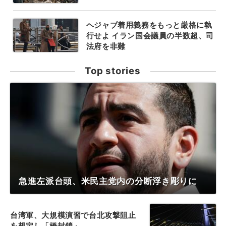
ヘジャブ着用義務をもっと厳格に執
行せよ イラン国会議員の半数超、司
法府を非難
Top stories
急進左派台頭、米民主党内の分断浮き彫りに
台湾軍、大規模演習で台北攻撃阻止
を想定し「橋封鎖」