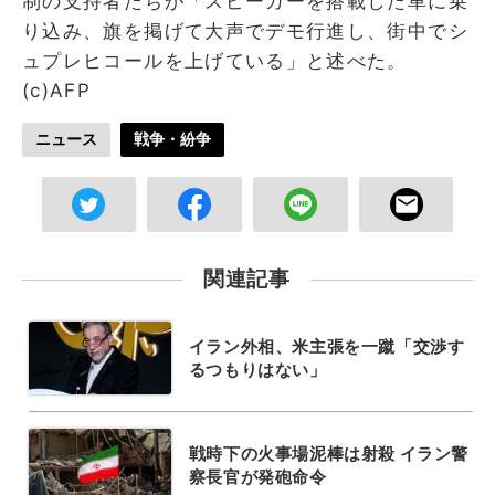
制の支持者たちが「スピーカーを搭載した車に乗
り込み、旗を掲げて大声でデモ行進し、街中でシ
ュプレヒコールを上げている」と述べた。
(c)AFP
ニュース
戦争・紛争
関連記事
イラン外相、米主張を一蹴「交渉す
るつもりはない」
戦時下の火事場泥棒は射殺 イラン警
察長官が発砲命令