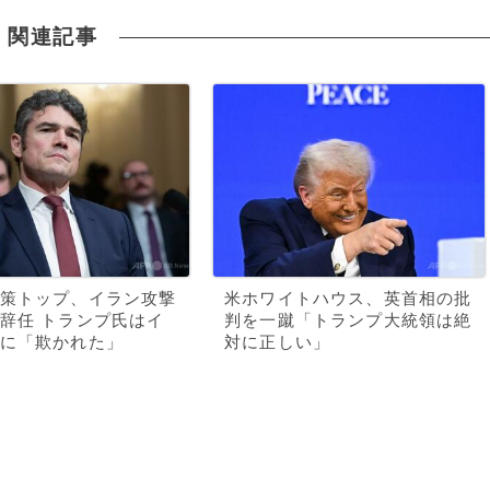
関連記事
策トップ、イラン攻撃
米ホワイトハウス、英首相の批
辞任 トランプ氏はイ
判を一蹴「トランプ大統領は絶
に「欺かれた」
対に正しい」