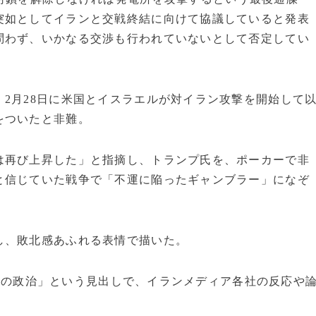
突如としてイランと交戦終結に向けて協議していると発表
問わず、いかなる交渉も行われていないとして否定してい
2月28日に米国とイスラエルが対イラン攻撃を開始して
をついたと非難。
は再び上昇した」と指摘し、トランプ氏を、ポーカーで非
と信じていた戦争で「不運に陥ったギャンブラー」になぞ
し、敗北感あふれる表情で描いた。
「うその政治」という見出しで、イランメディア各社の反応や