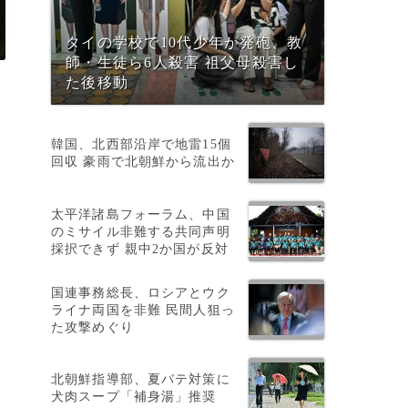
タイの学校で10代少年が発砲、教
師・生徒ら6人殺害 祖父母殺害し
た後移動
韓国、北西部沿岸で地雷15個
回収 豪雨で北朝鮮から流出か
太平洋諸島フォーラム、中国
のミサイル非難する共同声明
採択できず 親中2か国が反対
国連事務総長、ロシアとウク
ライナ両国を非難 民間人狙っ
た攻撃めぐり
た
北朝鮮指導部、夏バテ対策に
犬肉スープ「補身湯」推奨