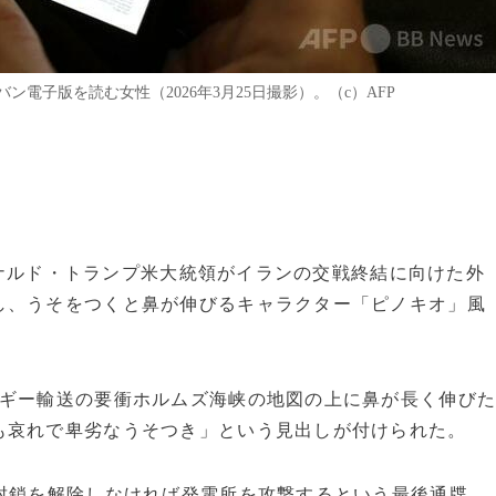
電子版を読む女性（2026年3月25日撮影）。（c）AFP
、ドナルド・トランプ米大統領がイランの交戦終結に向けた外
し、うそをつくと鼻が伸びるキャラクター「ピノキオ」風
ルギー輸送の要衝ホルムズ海峡の地図の上に鼻が長く伸び
も哀れで卑劣なうそつき」という見出しが付けられた。
封鎖を解除しなければ発電所を攻撃するという最後通牒