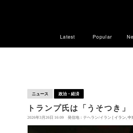
Latest
Popular
N
ニュース
政治・経済
トランプ氏は「うそつき」
2026年3月26日 16:09
発信地：テヘラン/イラン [
イラン
中