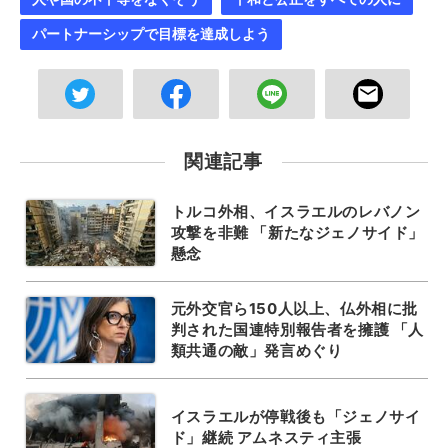
パートナーシップで目標を達成しよう
関連記事
トルコ外相、イスラエルのレバノン
攻撃を非難 「新たなジェノサイド」
懸念
元外交官ら150人以上、仏外相に批
判された国連特別報告者を擁護 「人
類共通の敵」発言めぐり
イスラエルが停戦後も「ジェノサイ
ド」継続 アムネスティ主張