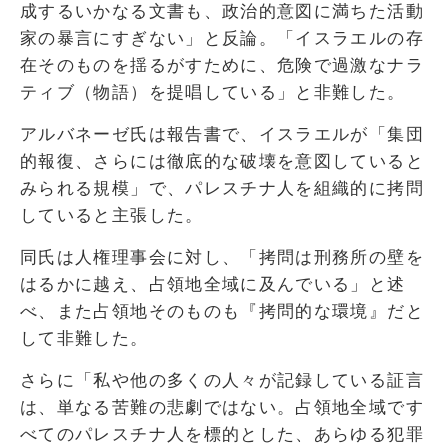
成するいかなる文書も、政治的意図に満ちた活動
家の暴言にすぎない」と反論。「イスラエルの存
在そのものを揺るがすために、危険で過激なナラ
ティブ（物語）を提唱している」と非難した。
アルバネーゼ氏は報告書で、イスラエルが「集団
的報復、さらには徹底的な破壊を意図していると
みられる規模」で、パレスチナ人を組織的に拷問
していると主張した。
同氏は人権理事会に対し、「拷問は刑務所の壁を
はるかに越え、占領地全域に及んでいる」と述
べ、また占領地そのものも『拷問的な環境』だと
して非難した。
さらに「私や他の多くの人々が記録している証言
は、単なる苦難の悲劇ではない。占領地全域です
べてのパレスチナ人を標的とした、あらゆる犯罪