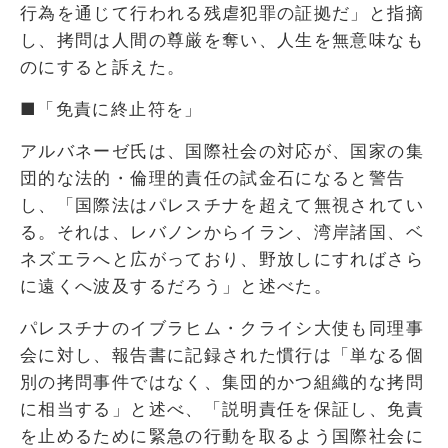
行為を通じて行われる残虐犯罪の証拠だ」と指摘
し、拷問は人間の尊厳を奪い、人生を無意味なも
のにすると訴えた。
■「免責に終止符を」
アルバネーゼ氏は、国際社会の対応が、国家の集
団的な法的・倫理的責任の試金石になると警告
し、「国際法はパレスチナを超えて無視されてい
る。それは、レバノンからイラン、湾岸諸国、ベ
ネズエラへと広がっており、野放しにすればさら
に遠くへ波及するだろう」と述べた。
パレスチナのイブラヒム・クライシ大使も同理事
会に対し、報告書に記録された慣行は「単なる個
別の拷問事件ではなく、集団的かつ組織的な拷問
に相当する」と述べ、「説明責任を保証し、免責
を止めるために緊急の行動を取るよう国際社会に