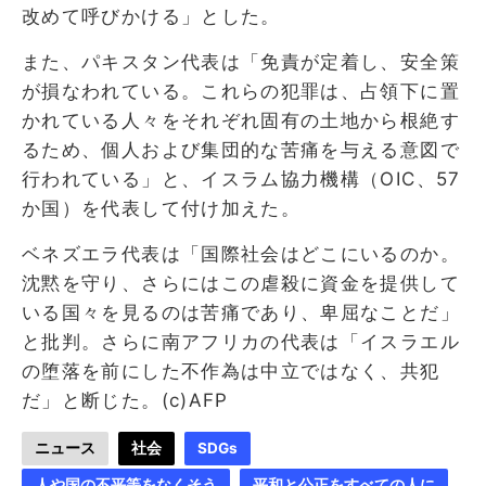
改めて呼びかける」とした。
また、パキスタン代表は「免責が定着し、安全策
が損なわれている。これらの犯罪は、占領下に置
かれている人々をそれぞれ固有の土地から根絶す
るため、個人および集団的な苦痛を与える意図で
行われている」と、イスラム協力機構（OIC、57
か国）を代表して付け加えた。
ベネズエラ代表は「国際社会はどこにいるのか。
沈黙を守り、さらにはこの虐殺に資金を提供して
いる国々を見るのは苦痛であり、卑屈なことだ」
と批判。さらに南アフリカの代表は「イスラエル
の堕落を前にした不作為は中立ではなく、共犯
だ」と断じた。(c)AFP
ニュース
社会
SDGs
人や国の不平等をなくそう
平和と公正をすべての人に