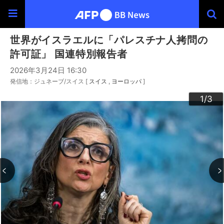
世界がイスラエルに「パレスチナ人拷問の
許可証」 国連特別報告者
2026年3月24日 16:30
発信地：ジュネーブ/スイス [
スイス
ヨーロッパ
]
3
2
1
/3
/3
/3