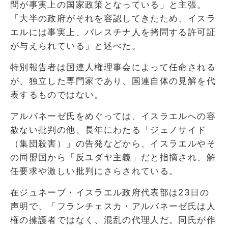
問が事実上の国家政策となっている」と主張。
「大半の政府がそれを容認してきたため、イスラ
エルには事実上、パレスチナ人を拷問する許可証
が与えられている」と述べた。
特別報告者は国連人権理事会によって任命される
が、独立した専門家であり、国連自体の見解を代
表するものではない。
アルバネーゼ氏をめぐっては、イスラエルへの容
赦ない批判の他、長年にわたる「ジェノサイド
（集団殺害）」の告発などから、イスラエルやそ
の同盟国から「反ユダヤ主義」だと指摘され、解
任要求や激しい批判にさらされている。
在ジュネーブ・イスラエル政府代表部は23日の
声明で、「フランチェスカ・アルバネーゼ氏は人
権の擁護者ではなく、混乱の代理人だ。同氏が作