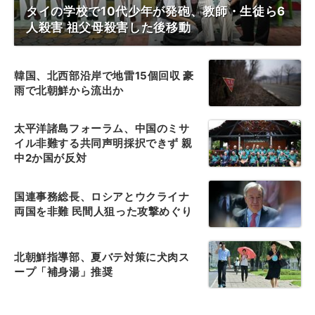
タイの学校で10代少年が発砲、教師・生徒ら6
人殺害 祖父母殺害した後移動
韓国、北西部沿岸で地雷15個回収 豪
雨で北朝鮮から流出か
太平洋諸島フォーラム、中国のミサ
イル非難する共同声明採択できず 親
中2か国が反対
国連事務総長、ロシアとウクライナ
両国を非難 民間人狙った攻撃めぐり
北朝鮮指導部、夏バテ対策に犬肉ス
ープ「補身湯」推奨