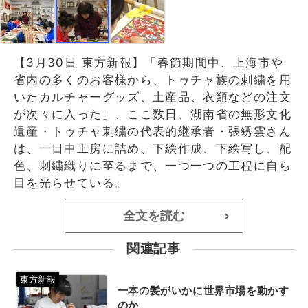
【3月30日 東方新報】「春節期間中、上海市や
省内の多くのお客様から、トゥチャ族の刺繍を用
いたカルチャーグッズ、土産品、衣類などの注文
が次々に入った」、ここ数日、湖南省の無形文化
遺産・トゥチャ刺繍の代表的継承者・張綉雲さん
は、一日中工房に詰め、下絵作成、下絵写し、配
色、刺繍織りに至るまで、一つ一つの工程に自ら
目を光らせている。
全文を読む
>
関連記事
一本の髪がいかに世界市場を動かす
のか