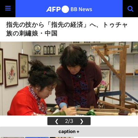
指先の技から「指先の経済」へ、トゥチャ
族の刺繡娘・中国
❮
2/3
❯
caption +