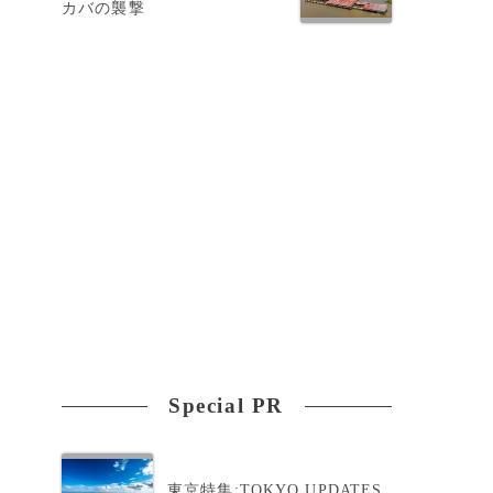
カバの襲撃
に
名
Special PR
東京特集:TOKYO UPDATES