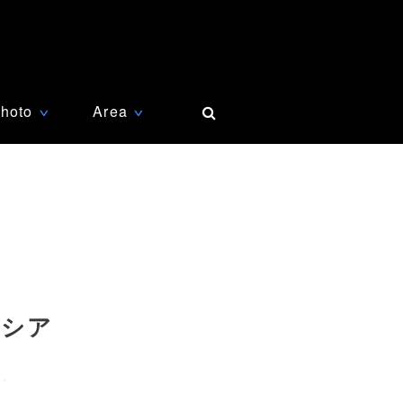
hoto
Area
∨
∨
ロシア