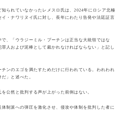
知られていなかったレメスロ氏は、2024年にロシア北極
セイ・ナワリヌイ氏に対し、長年にわたり告発や法廷証言
中で、「ウラジーミル・プーチンは正当な大統領ではな
犯罪人および泥棒として裁かれなければならない」と記し
ーチンのエゴを満たすためだけに行われている。われわれ
けだ」と述べた。
氏を公然と批判する声が上がった前例はない。
反体制派への弾圧を激化させ、侵攻や体制を批判した者に