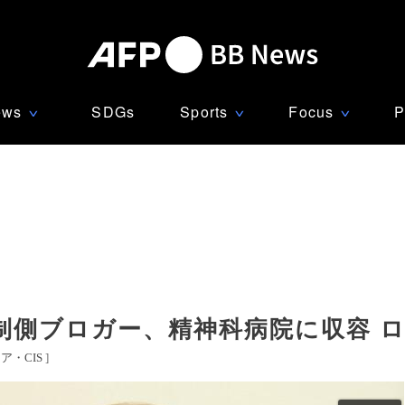
ews
SDGs
Sports
Focus
P
∨
∨
∨
制側ブロガー、精神科病院に収容 
ア・CIS
]