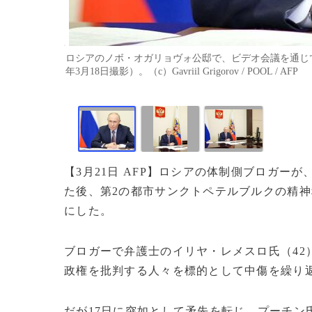
ロシアのノボ・オガリョヴォ公邸で、ビデオ会議を通じて
年3月18日撮影）。（c）Gavriil Grigorov / POOL / AFP
【3月21日 AFP】ロシアの体制側ブロガ
た後、第2の都市サンクトペテルブルクの精神
にした。
ブロガーで弁護士のイリヤ・レメスロ氏（42
政権を批判する人々を標的として中傷を繰り
だが17日に突如として矛先を転じ、プーチン