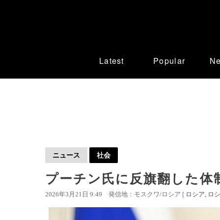
Latest
Popular
N
ニュース
社会
プーチン氏に反旗翻した体
2026年3月21日 9:49
発信地：モスクワ/ロシア [
ロシア
ロシ