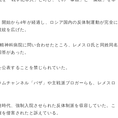
」開始から4年が経過し、ロシア国内の反体制運動が完全
波紋を広げた。
第3精神科病院に問い合わせたところ、レメスロ氏と同姓同
回答があった。
を公表することを禁じられていた。
ラムチャンネル「バザ」や主戦派ブロガーらも、レメスロ
連時代、強制入院させられた反体制派を収容していた。こ
権を侵害されたと訴えている。