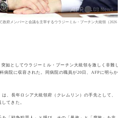
政府メンバーと会議を主宰するウラジーミル・プーチン大統領（2026
ーが、突如としてウラジーミル・プーチン大統領を激しく非難
科病院に収容された。同病院の職員が20日、AFPに明ら
）は、長年ロシア大統領府（クレムリン）の手先として、
返してきた。
氏を「戦争犯罪人」と呼び、その「暴政」と「腐敗」を非