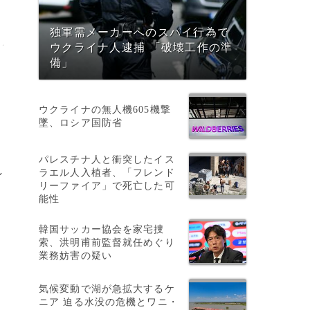
独軍需メーカーへのスパイ行為で
ウクライナ人逮捕 「破壊工作の準
備」
ウクライナの無人機605機撃
墜、ロシア国防省
パレスチナ人と衝突したイス
し
ラエル人入植者、「フレンド
リーファイア」で死亡した可
か
能性
韓国サッカー協会を家宅捜
索、洪明甫前監督就任めぐり
業務妨害の疑い
気候変動で湖が急拡大するケ
ニア 迫る水没の危機とワニ・