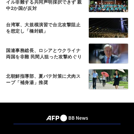
イル非難する共同声明採択できず 親
中2か国が反対
台湾軍、大規模演習で台北攻撃阻止
を想定し「橋封鎖」
国連事務総長、ロシアとウクライナ
両国を非難 民間人狙った攻撃めぐり
北朝鮮指導部、夏バテ対策に犬肉ス
ープ「補身湯」推奨