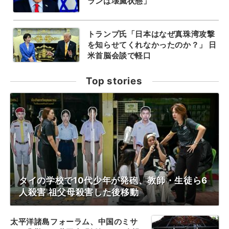
ランは壊滅状態」
トランプ氏「日本はなぜ真珠湾攻撃
を知らせてくれなかったのか？」 日
米首脳会談で軽口
Top stories
タイの学校で10代少年が発砲、教師・生徒ら6
人殺害 祖父母殺害した後移動
太平洋諸島フォーラム、中国のミサ