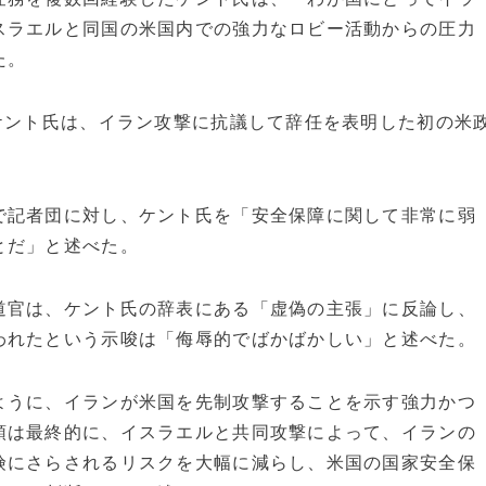
スラエルと同国の米国内での強力なロビー活動からの圧力
た。
ケント氏は、イラン攻撃に抗議して辞任を表明した初の米
で記者団に対し、ケント氏を「安全保障に関して非常に弱
とだ」と述べた。
道官は、ケント氏の辞表にある「虚偽の主張」に反論し、
われたという示唆は「侮辱的でばかばかしい」と述べた。
ように、イランが米国を先制攻撃することを示す強力かつ
領は最終的に、イスラエルと共同攻撃によって、イランの
険にさらされるリスクを大幅に減らし、米国の国家安全保