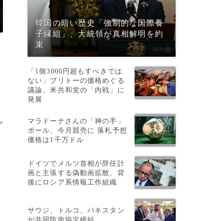
韓国の暗い歴史「強制的な国際養
子縁組」、大統領が真相解明を約
束
「1個3000円超もすべきでは
ない」ブリトーの価格めぐる
議論、米共和党の「内戦」に
発展
マラドーナさんの「神の手」
ル
ボール、今月競売に 落札予想
価格は1千万ドル
ドイツでメルツ首相が辞任計
画と主張する偽動画拡散、背
、
後にロシア系情報工作組織
サウジ、トルコ、パキスタン
が共同防衛協定締結