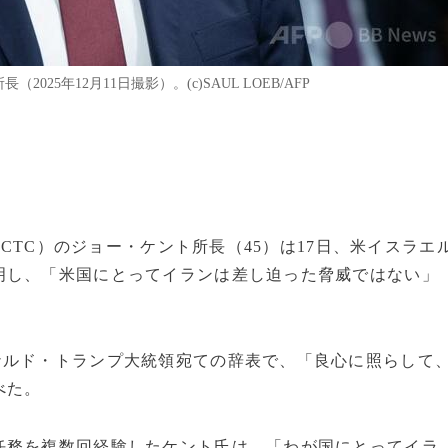
25年12月11日撮影）。(c)SAUL LOEB/AFP
NCTC）のジョー・ケント所長（45）は17日、米イスラエ
明し、「米国にとってイランは差し迫った脅威ではない」
ナルド・トランプ大統領宛ての辞表で、「良心に照らして
べた。
任務を複数回経験したケント氏は、「わが国にとってイラ