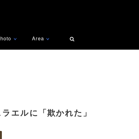
hoto
Area
∨
∨
スラエルに「欺かれた」