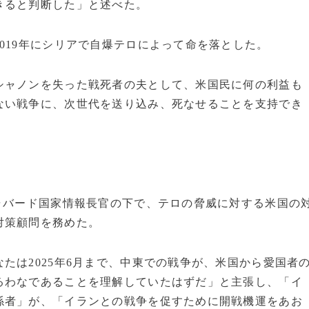
きると判断した」と述べた。
019年にシリアで自爆テロによって命を落とした。
シャノンを失った戦死者の夫として、米国民に何の利益も
ない戦争に、次世代を送り込み、死なせることを支持でき
ャバード国家情報長官の下で、テロの脅威に対する米国の
対策顧問を務めた。
たは2025年6月まで、中東での戦争が、米国から愛国者
るわなであることを理解していたはずだ」と主張し、「イ
係者」が、「イランとの戦争を促すために開戦機運をあお