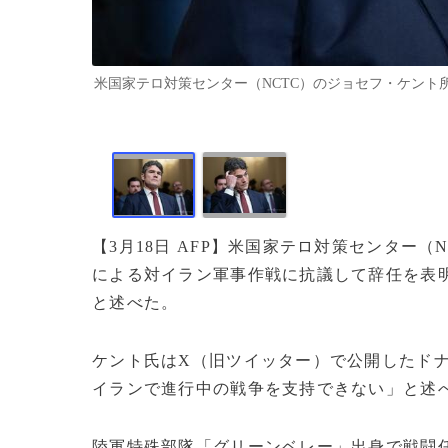
米国家テロ対策センター（NCTC）のジョセフ・ケント所長（20
【3月18日 AFP】米国家テロ対策センター（
による対イラン軍事作戦に抗議して辞任を表
と述べた。
ケント氏はX（旧ツイッター）で公開したド
イランで進行中の戦争を支持できない」と述
陸軍特殊部隊「グリーンベレー」出身で戦闘