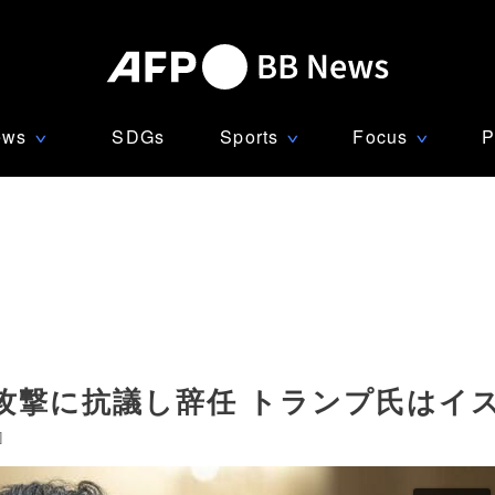
ews
SDGs
Sports
Focus
P
∨
∨
∨
攻撃に抗議し辞任 トランプ氏はイ
]