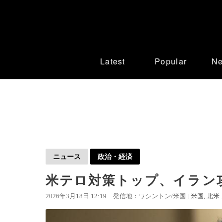
Latest
Popular
N
ニュース
政治・経済
米テロ対策トップ、イラン
2026年3月18日 12:19
発信地：ワシントン/米国 [
米国
北米