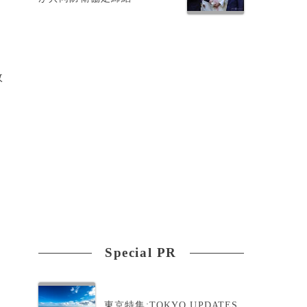
政
Special PR
東京特集:TOKYO UPDATES