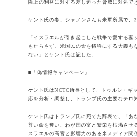
障上の利益に対する差し迫った脅威に対処で
ケント氏の妻、シャノンさんも米軍所属で、2
「イスラエルが引き起こした戦争で愛する妻
もたらさず、米国民の命を犠牲にする大義も
ない」とケント氏は記した。
■「偽情報キャンペーン」
ケント氏はNCTC所長として、トゥルシ・ギ
応を分析・調整し、トランプ氏の主要なテロ
ケント氏はトランプ氏に宛てた辞表で、「あな
尊い命を奪い、わが国の富と繁栄を枯渇させ
スラエルの高官と影響力のある米メディア関