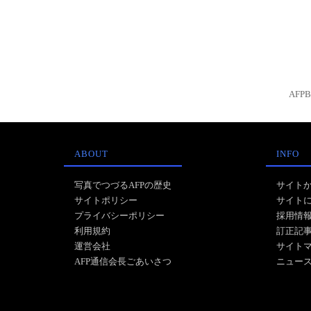
AFP
ABOUT
INFO
写真でつづるAFPの歴史
サイト
サイトポリシー
サイト
プライバシーポリシー
採用情
利用規約
訂正記
運営会社
サイト
AFP通信会長ごあいさつ
ニュー