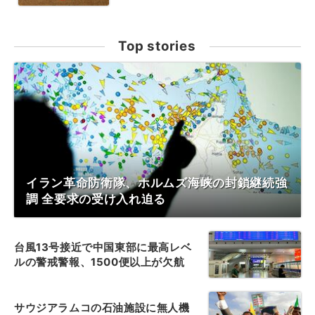
Top stories
イラン革命防衛隊、ホルムズ海峡の封鎖継続強
調 全要求の受け入れ迫る
台風13号接近で中国東部に最高レベ
ルの警戒警報、1500便以上が欠航
サウジアラムコの石油施設に無人機