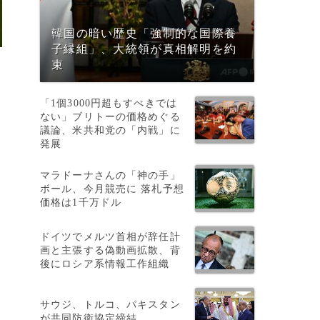
韓国の暗い歴史「強制的な国際養
子縁組」、大統領が真相解明を約
束
「1個3000円超もすべきでは
ない」ブリトーの価格めぐる
議論、米共和党の「内戦」に
発展
マラドーナさんの「神の手」
ボール、今月競売に 落札予想
価格は1千万ドル
ドイツでメルツ首相が辞任計
、
画と主張する偽動画拡散、背
後にロシア系情報工作組織
サウジ、トルコ、パキスタン
が共同防衛協定締結