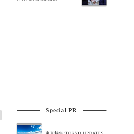
氏
>
Special PR
東京特集:TOKYO UPDATES