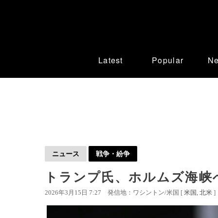
Latest
Popular
N
ニュース
戦争・紛争
トランプ氏、ホルムズ海峡
2026年3月15日 7:27
発信地：ワシントン/米国 [
米国
北米
]