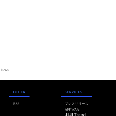
News
OTHER
SERVICES
RSS
プレスリリース
AFP WAA