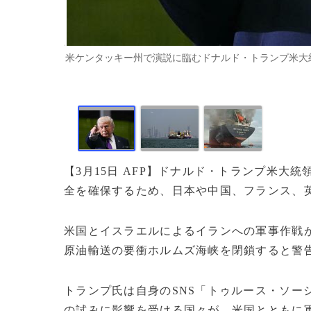
米ケンタッキー州で演説に臨むドナルド・トランプ米大統領（20
【3月15日 AFP】ドナルド・トランプ米大
全を確保するため、日本や中国、フランス、
米国とイスラエルによるイランへの軍事作戦
原油輸送の要衝ホルムズ海峡を閉鎖すると警
トランプ氏は自身のSNS「トゥルース・ソー
の試みに影響を受ける国々が、米国とともに