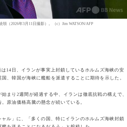
26年3月11日撮影）。（c）Jim WATSON/AFP
統領は14日、イランが事実上封鎖しているホルムズ海峡の安
英国、韓国が海峡に艦船を派遣することに期待を示した。
が始まり2週間が経過する中、イランは徹底抗戦の構えで
告。原油価格高騰の懸念が続いている。
シャル」に、「多くの国、特にイランのホルムズ海峡封鎖
軍艦を送ることになるだろう」と投稿した。