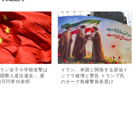
ラン女子小学校攻撃は
イラン、米国と関係する原油イ
国際人道法違反」 遺
ンフラ破壊と警告 トランプ氏
00万円寄付表明
のカーグ島爆撃発表受け