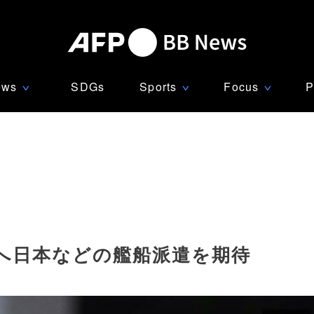
ews
SDGs
Sports
Focus
P
∨
∨
∨
へ日本などの艦船派遣を期待