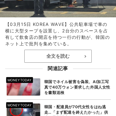
【03月15日 KOREA WAVE】公共駐車場で車の
横に大型タープを設置し、2台分のスペースを占
有して飲食店の開店を待つ一行の行動が、韓国の
ネット上で批判を集めている。
全文を読む
>
関連記事
韓国でネイル被害を偽装、AI加工写
真で40万ウォン要求した外国人女性
を書類送検
韓国・配達員が70代女性をはね逃
走…「まず配達を終えたかった」供