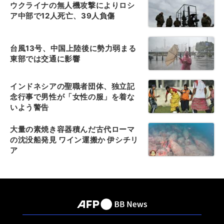
ウクライナの無人機攻撃によりロシ
ア中部で12人死亡、39人負傷
台風13号、中国上陸後に勢力弱まる
東部では交通に影響
インドネシアの聖職者団体、独立記
念行事で男性が「女性の服」を着な
いよう警告
大量の素焼き容器積んだ古代ローマ
の沈没船発見 ワイン運搬か 伊シチリ
ア