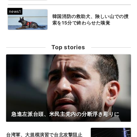
韓国消防の救助犬、険しい山での捜
索を15分で終わらせた嗅覚
Top stories
急進左派台頭、米民主党内の分断浮き彫りに
台湾軍、大規模演習で台北攻撃阻止