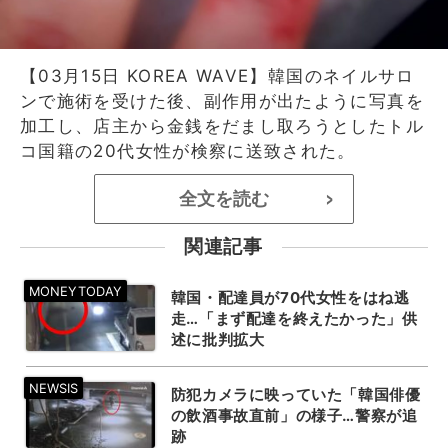
【03月15日 KOREA WAVE】韓国のネイルサロ
ンで施術を受けた後、副作用が出たように写真を
加工し、店主から金銭をだまし取ろうとしたトル
コ国籍の20代女性が検察に送致された。
全文を読む
>
関連記事
韓国・配達員が70代女性をはね逃
走…「まず配達を終えたかった」供
述に批判拡大
防犯カメラに映っていた「韓国俳優
の飲酒事故直前」の様子…警察が追
跡