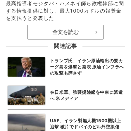
最高指導者モジタバ・ハメネイ師ら政権幹部に関
する情報提供に対し、最大1000万ドルの報奨金
を支払うと発表した
全文を読む
>
関連記事
トランプ氏、イラン原油輸出の要カ
ーグ島を爆撃と発表 原油インフラへ
の攻撃も辞さず
在日米軍、強襲揚陸艦を中東に派遣
へ 米メディア
UAE、イラン製無人機1500機以上
迎撃 破片でドバイのビル外壁損傷