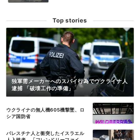
Top stories
独軍需メーカーへのスパイ行為でウクライナ人
逮捕 「破壊工作の準備」
ウクライナの無人機605機撃墜、ロ
シア国防省
パレスチナ人と衝突したイスラエル
人入植者、「フレンドリーファイ