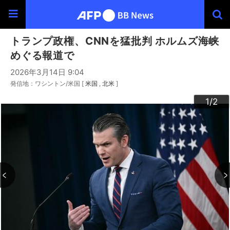
トランプ政権、CNNを猛批判 ホルムズ海峡
めぐる報道で
2026年3月14日 9:04
発信地：ワシントン/米国 [
米国
北米
]
2
1
/2
/2