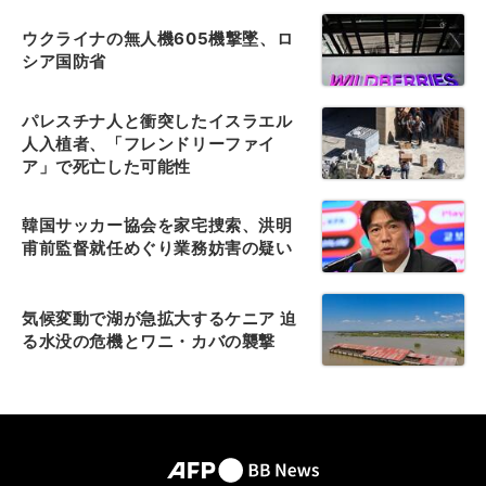
ウクライナの無人機605機撃墜、ロ
シア国防省
パレスチナ人と衝突したイスラエル
人入植者、「フレンドリーファイ
ア」で死亡した可能性
韓国サッカー協会を家宅捜索、洪明
甫前監督就任めぐり業務妨害の疑い
気候変動で湖が急拡大するケニア 迫
る水没の危機とワニ・カバの襲撃