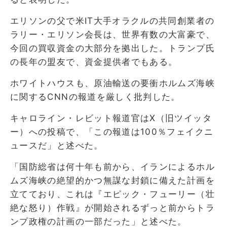
エリソンの父で米IT大手オラクルの共同創業者の
ラリー・エリソン会長は、世界有数の大富豪で、
今回の買収資金の大部分を拠出した。トランプ氏
の長年の盟友で、資金提供者でもある。
ホワイトハウスも、原油輸送の要衝ホルムズ海峡
に関するCNNの報道を厳しく批判した。
キャロライン・レビット報道官はX（旧ツイッタ
ー）への投稿で、「この報道は100％フェイクニ
ュースだ」と述べた。
「国防総省は何十年も前から、イランによるホル
ムズ海峡の絶望的かつ無謀な封鎖に備えた計画を
立てており、これは『エピック・フューリー（壮
絶な怒り）作戦』が開始されるずっと前からトラ
ンプ政権の計画の一部だった」と述べた。