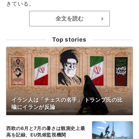
きている。
全文を読む
>
Top stories
イラン人は「チェスの名手」 トランプ氏の比
喩にイランが反論
西欧の6月と7月の暑さは観測史上最
高を記録、EU気候監視機関