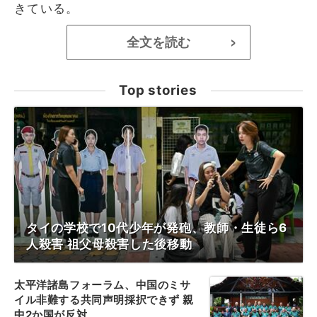
きている。
全文を読む
>
Top stories
タイの学校で10代少年が発砲、教師・生徒ら6
人殺害 祖父母殺害した後移動
太平洋諸島フォーラム、中国のミサ
イル非難する共同声明採択できず 親
中2か国が反対