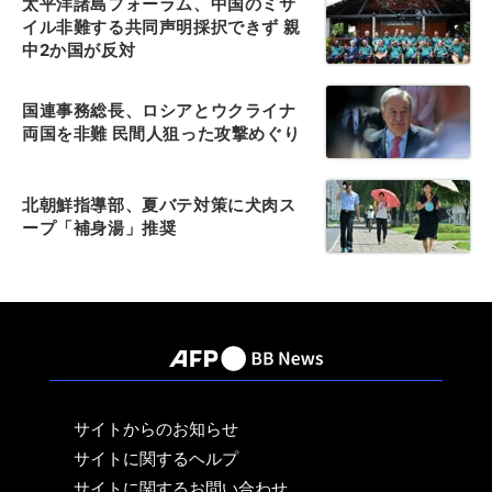
太平洋諸島フォーラム、中国のミサ
イル非難する共同声明採択できず 親
中2か国が反対
国連事務総長、ロシアとウクライナ
両国を非難 民間人狙った攻撃めぐり
北朝鮮指導部、夏バテ対策に犬肉ス
ープ「補身湯」推奨
サイトからのお知らせ
サイトに関するヘルプ
サイトに関するお問い合わせ