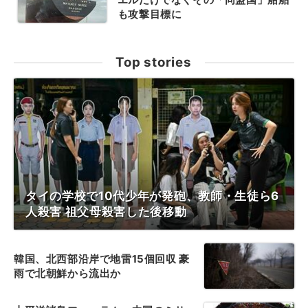
も攻撃目標に
Top stories
タイの学校で10代少年が発砲、教師・生徒ら6
人殺害 祖父母殺害した後移動
韓国、北西部沿岸で地雷15個回収 豪
雨で北朝鮮から流出か