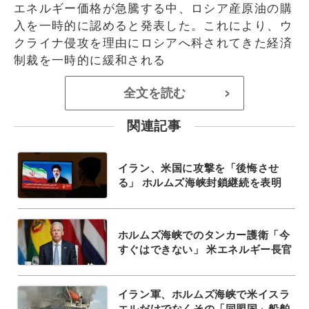
エネルギー価格が急騰する中、ロシア産原油の購
入を一時的に認めると発表した。これにより、ウ
クライナ侵攻を理由にロシアへ科されてきた経済
制裁を一時的に緩和される
全文を読む
>
関連記事
イラン、米国に攻撃を「後悔させ
る」 ホルムズ海峡封鎖継続を表明
ホルムズ海峡でのタンカー護衛「今
すぐはできない」 米エネルギー長官
イラン軍、ホルムズ海峡で米イスラ
エルだけでなくその「同盟国」船舶