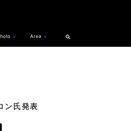
hoto
Area
∨
∨
ロン氏発表