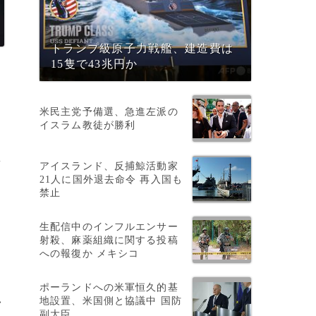
トランプ級原子力戦艦、建造費は
15隻で43兆円か
米民主党予備選、急進左派の
イスラム教徒が勝利
ラ
アイスランド、反捕鯨活動家
21人に国外退去命令 再入国も
争
禁止
生配信中のインフルエンサー
射殺、麻薬組織に関する投稿
への報復か メキシコ
ポーランドへの米軍恒久的基
地設置、米国側と協議中 国防
>
副大臣