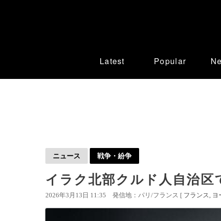
Latest
Popular
N
ニュース
戦争・紛争
イラク北部クルド人自治区
2026年3月13日 11:35
発信地：パリ/フランス [
フランス
ヨ