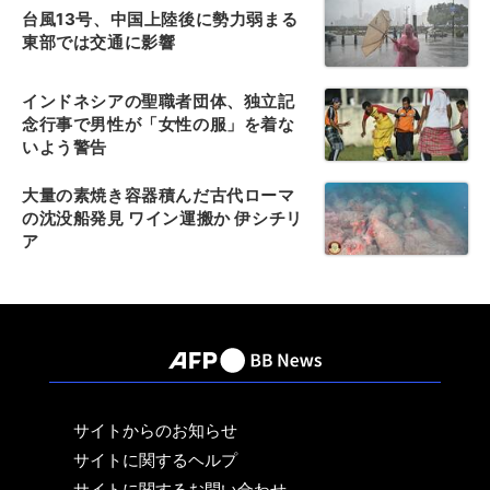
台風13号、中国上陸後に勢力弱まる
東部では交通に影響
インドネシアの聖職者団体、独立記
念行事で男性が「女性の服」を着な
いよう警告
大量の素焼き容器積んだ古代ローマ
の沈没船発見 ワイン運搬か 伊シチリ
ア
サイトからのお知らせ
サイトに関するヘルプ
サイトに関するお問い合わせ