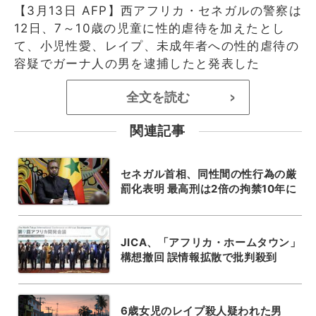
【3月13日 AFP】西アフリカ・セネガルの警察は
12日、7～10歳の児童に性的虐待を加えたとし
て、小児性愛、レイプ、未成年者への性的虐待の
容疑でガーナ人の男を逮捕したと発表した
全文を読む
>
関連記事
セネガル首相、同性間の性行為の厳
罰化表明 最高刑は2倍の拘禁10年に
JICA、「アフリカ・ホームタウン」
構想撤回 誤情報拡散で批判殺到
6歳女児のレイプ殺人疑われた男