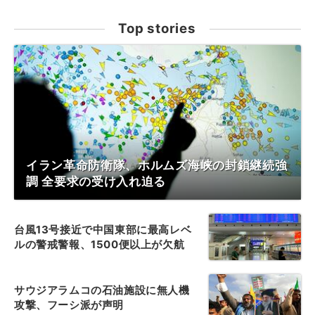
Top stories
イラン革命防衛隊、ホルムズ海峡の封鎖継続強
調 全要求の受け入れ迫る
台風13号接近で中国東部に最高レベ
ルの警戒警報、1500便以上が欠航
サウジアラムコの石油施設に無人機
攻撃、フーシ派が声明