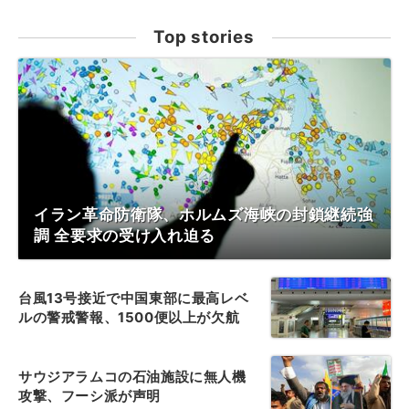
Top stories
イラン革命防衛隊、ホルムズ海峡の封鎖継続強
調 全要求の受け入れ迫る
台風13号接近で中国東部に最高レベ
ルの警戒警報、1500便以上が欠航
サウジアラムコの石油施設に無人機
攻撃、フーシ派が声明