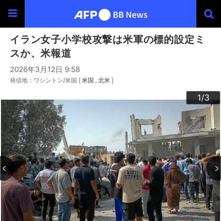
イラン女子小学校攻撃は米軍の標的設定ミ
スか、米報道
2026年3月12日 9:58
発信地：ワシントン/米国 [
米国
北米
]
3
2
1
/3
/3
/3