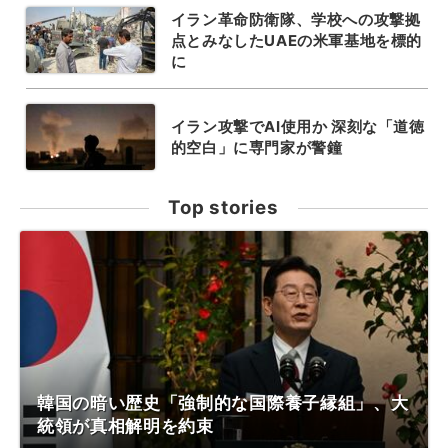
イラン革命防衛隊、学校への攻撃拠
点とみなしたUAEの米軍基地を標的
に
イラン攻撃でAI使用か 深刻な「道徳
的空白」に専門家が警鐘
Top stories
韓国の暗い歴史「強制的な国際養子縁組」、大
統領が真相解明を約束