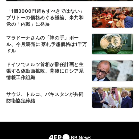
「1個3000円超もすべきではない」
ブリトーの価格めぐる議論、米共和
党の「内戦」に発展
マラドーナさんの「神の手」ボー
ル、今月競売に 落札予想価格は1千万
ドル
ドイツでメルツ首相が辞任計画と主
張する偽動画拡散、背後にロシア系
情報工作組織
サウジ、トルコ、パキスタンが共同
防衛協定締結