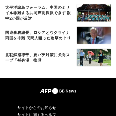
太平洋諸島フォーラム、中国のミサ
イル非難する共同声明採択できず 親
中2か国が反対
国連事務総長、ロシアとウクライナ
両国を非難 民間人狙った攻撃めぐり
北朝鮮指導部、夏バテ対策に犬肉ス
ープ「補身湯」推奨
サイトからのお知らせ
サイトに関するヘルプ