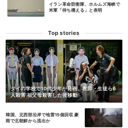
イラン革命防衛隊、ホルムズ海峡で
米軍「待ち構える」と表明
Top stories
タイの学校で10代少年が発砲、教師・生徒ら6
人殺害 祖父母殺害した後移動
韓国、北西部沿岸で地雷15個回収 豪
雨で北朝鮮から流出か