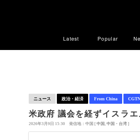
Latest
Popular
N
ニュース
政治・経済
From China
CGTN 
米政府 議会を経ずイスラ
2026年3月9日 15:30
発信地：中国 [
中国
中国・台湾
]