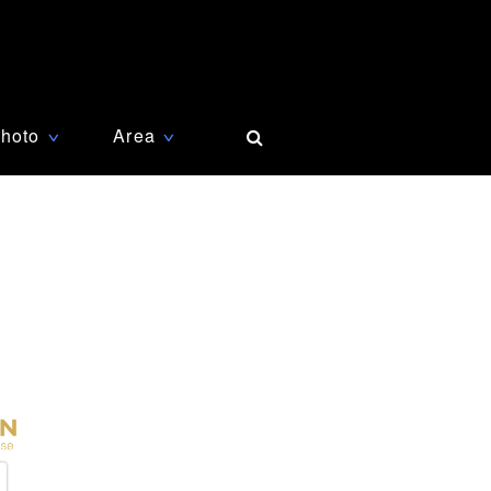
hoto
Area
∨
∨
声