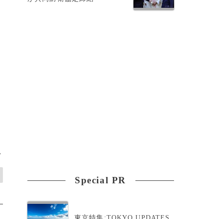
統
>
Special PR
東京特集:TOKYO UPDATES