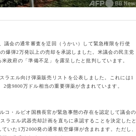
は先ごろ、議会の通常審査を迂回（うかい）して緊急権限を行使
相当の爆弾2万発以上の売却を承認しました。米議会の民主党
る米政府の「準備不足」を露呈したと批判しています。
スラエル向け弾薬販売リストを公表しました。これには1
弾、2億9800万ドル相当の重要弾薬が含まれています。
マルコ・ルビオ国務長官が緊急事態の存在を認定して議会
対イスラエル武器売却計画を直ちに承認することを決定した
ていた1万2000発の通常航空爆弾が含まれます。ただし