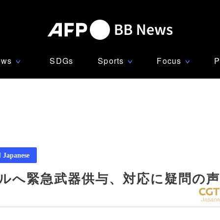
ews
SDGs
Sports
Focus
P
∨
∨
∨
Japanese
エルへ緊急武器供与、対応に疑問の