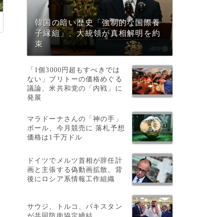
韓国の暗い歴史「強制的な国際養
子縁組」、大統領が真相解明を約
束
「1個3000円超もすべきでは
ない」ブリトーの価格めぐる
議論、米共和党の「内戦」に
発展
マラドーナさんの「神の手」
ボール、今月競売に 落札予想
価格は1千万ドル
ドイツでメルツ首相が辞任計
画と主張する偽動画拡散、背
後にロシア系情報工作組織
の
と
、
サウジ、トルコ、パキスタン
が共同防衛協定締結