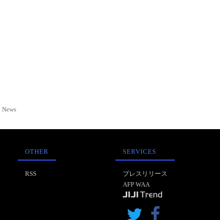
News
OTHER
SERVICES
RSS
プレスリリース
AFP WAA