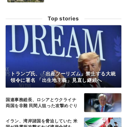
Top stories
トランプ氏、「出産ツーリズム」禁止する大統
領令に署名 「出生地主義」見直し継続へ
国連事務総長、ロシアとウクライナ
両国を非難 民間人狙った攻撃めぐり
イラン、湾岸諸国を脅迫していた 米
国が発電所攻撃すれば湾岸全域を