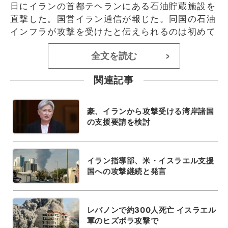
日にイランの首都テヘランにある石油貯蔵施設を
直撃した。国営イラン通信が報じた。同国の石油
インフラが攻撃を受けたと伝えられるのは初めて
全文を読む
>
関連記事
豪、イランから攻撃受ける湾岸諸国
の支援要請を検討
イラン指導部、米・イスラエル支援
国への攻撃継続と発言
レバノンで約300人死亡 イスラエル
軍のヒズボラ攻撃で