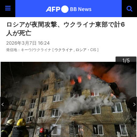
ロシアが夜間攻撃、ウクライナ東部で計6
人が死亡
2026年3月7日 16:24
発信地：キーウ/ウクライナ [
ウクライナ
ロシア・CIS
]
3
4
2
5
1
/5
/5
/5
/5
/5