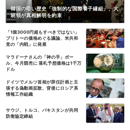
韓国の暗い歴史「強制的な国際養子縁組」、大
統領が真相解明を約束
「1個3000円超もすべきではない」
ブリトーの価格めぐる議論、米共和
党の「内戦」に発展
マラドーナさんの「神の手」ボー
ル、今月競売に 落札予想価格は1千万
ドル
ドイツでメルツ首相が辞任計画と主
張する偽動画拡散、背後にロシア系
情報工作組織
サウジ、トルコ、パキスタンが共同
防衛協定締結