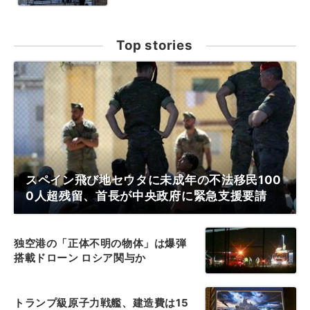
Top stories
スペイン飛び地セウタに未成年の不法移民100
0人超残留、首長が中央政府に緊急支援要請
独空港の「正体不明の物体」は爆弾
搭載ドローン ロシア関与か
トランプ級原子力戦艦、建造費は15