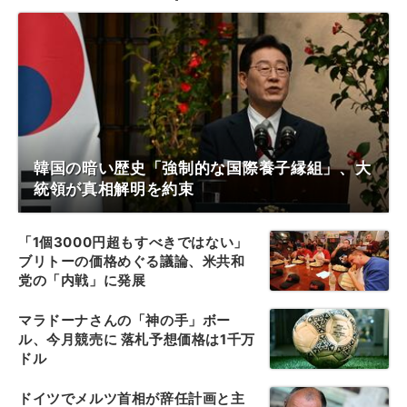
韓国の暗い歴史「強制的な国際養子縁組」、大
統領が真相解明を約束
「1個3000円超もすべきではない」
ブリトーの価格めぐる議論、米共和
党の「内戦」に発展
マラドーナさんの「神の手」ボー
ル、今月競売に 落札予想価格は1千万
ドル
ドイツでメルツ首相が辞任計画と主