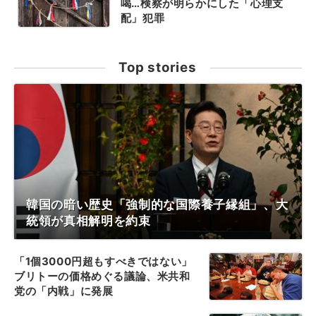
喝…検察が明らかにした「心理支
配」犯罪
Top stories
韓国の暗い歴史「強制的な国際養子縁組」、大
統領が真相解明を約束
「1個3000円超もすべきではない」
ブリトーの価格めぐる議論、米共和
党の「内戦」に発展