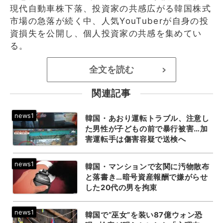
現代自動車株下落、投資家の共感広がる韓国株式
市場の急落が続く中、人気YouTuberが自身の投
資損失を公開し、個人投資家の共感を集めてい
る。
全文を読む
>
関連記事
韓国・あおり運転トラブル、注意し
た男性が子どもの前で暴行被害…加
害運転手は傷害容疑で送検へ
韓国・マンションで玄関に汚物散布
と落書き…暗号資産報酬で嫌がらせ
した20代の男を拘束
韓国で“巫女”を装い87億ウォン恐