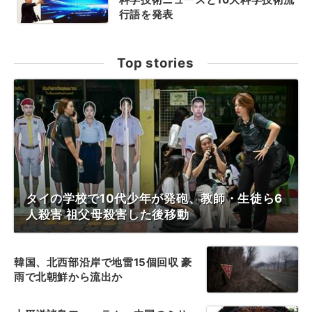
行語を発表
Top stories
タイの学校で10代少年が発砲、教師・生徒ら6
人殺害 祖父母殺害した後移動
韓国、北西部沿岸で地雷15個回収 豪
雨で北朝鮮から流出か