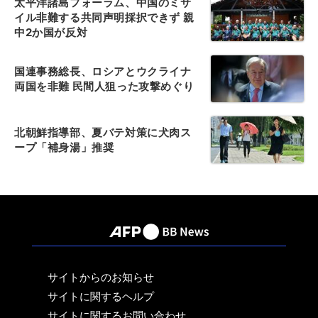
太平洋諸島フォーラム、中国のミサ
イル非難する共同声明採択できず 親
中2か国が反対
国連事務総長、ロシアとウクライナ
両国を非難 民間人狙った攻撃めぐり
北朝鮮指導部、夏バテ対策に犬肉ス
ープ「補身湯」推奨
サイトからのお知らせ
サイトに関するヘルプ
サイトに関するお問い合わせ