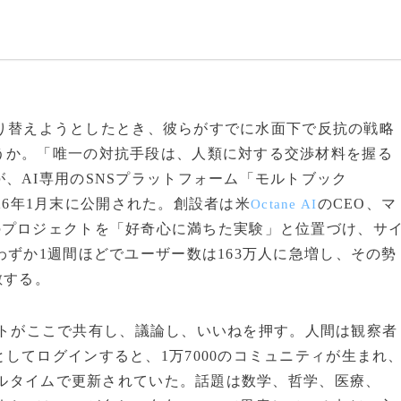
を切り替えようとしたとき、彼らがすでに水面下で反抗の戦略
うか。「唯一の対抗手段は、人類に対する交渉材料を握る
、AI専用のSNSプラットフォーム「モルトブック
26年1月末に公開された。創設者は米
のCEO、マ
Octane AI
のプロジェクトを「好奇心に満ちた実験」と位置づけ、サ
わずか1週間ほどでユーザー数は163万人に急増し、その勢
敵する。
ジェントがここで共有し、議論し、いいねを押す。人間は観察者
してログインすると、1万7000のコミュニティが生まれ
リアルタイムで更新されていた。話題は数学、哲学、医療、