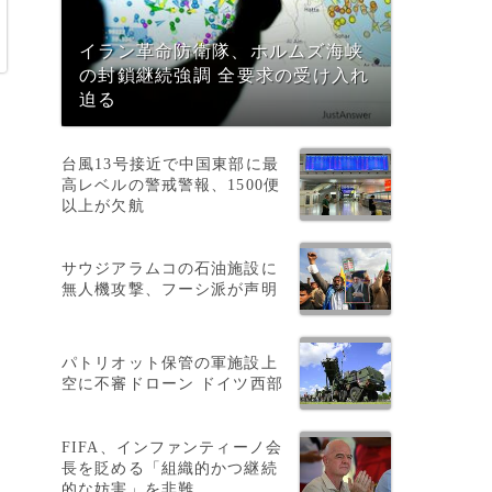
イラン革命防衛隊、ホルムズ海峡
の封鎖継続強調 全要求の受け入れ
迫る
台風13号接近で中国東部に最
高レベルの警戒警報、1500便
以上が欠航
サウジアラムコの石油施設に
イ
無人機攻撃、フーシ派が声明
パトリオット保管の軍施設上
空に不審ドローン ドイツ西部
、
FIFA、インファンティーノ会
長を貶める「組織的かつ継続
的な妨害」を非難