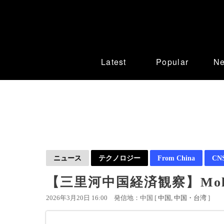
Latest
Popular
N
ニュース
テクノロジー
From China
CN
【三里河中国経済観察】Mol
2026年3月20日 16:00
発信地：中国 [
中国
中国・台湾
]