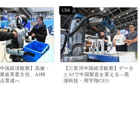
中国経済観察】高健・
【三里河中国経済観察】データ
展改革委主任、AI時
とAIで中国製造を変える—黒
点育成へ
湖科技・周宇翔CEO