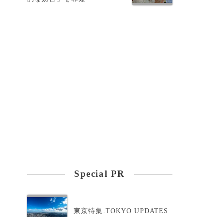
の
Special PR
東京特集:TOKYO UPDATES