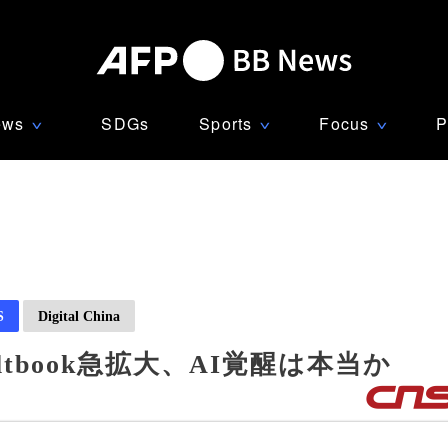
ews
SDGs
Sports
Focus
P
∨
∨
∨
S
Digital China
tbook急拡大、AI覚醒は本当か