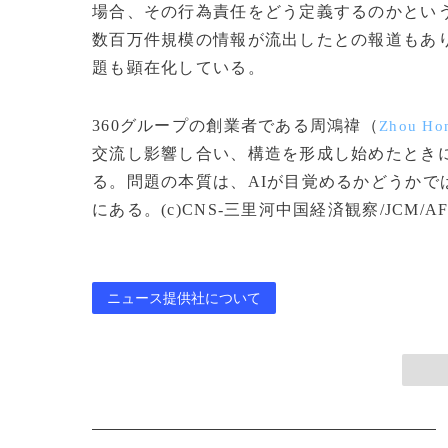
場合、その行為責任をどう定義するのかとい
数百万件規模の情報が流出したとの報道もあ
題も顕在化している。
360グループの創業者である周鴻禕（
Zhou Ho
交流し影響し合い、構造を形成し始めたとき
る。問題の本質は、AIが目覚めるかどうか
にある。(c)CNS-三里河中国経済観察/JCM/AFP
ニュース提供社について