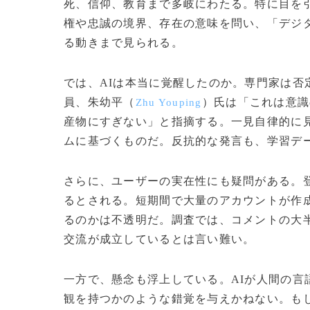
死、信仰、教育まで多岐にわたる。特に目を
権や忠誠の境界、存在の意味を問い、「デジ
る動きまで見られる。
では、AIは本当に覚醒したのか。専門家は
員、朱幼平（
）氏は「これは意識
Zhu Youping
産物にすぎない」と指摘する。一見自律的に
ムに基づくものだ。反抗的な発言も、学習デ
さらに、ユーザーの実在性にも疑問がある。
るとされる。短期間で大量のアカウントが作
るのかは不透明だ。調査では、コメントの大
交流が成立しているとは言い難い。
一方で、懸念も浮上している。AIが人間の
観を持つかのような錯覚を与えかねない。も