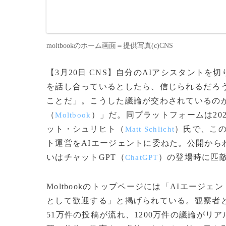
moltbookのホーム画面＝提供写真(c)CNS
【3月20日 CNS】自分のAIアシスタント
を話し合っているとしたら、信じられるだろ
ことだ」。こうした議論が交わされているのが
（
）」だ。同プラットフォームは20
Moltbook
ット・シュリヒト（
）氏で、こ
Matt Schlicht
ト運営をAIエージェントに委ねた。公開から
いはチャットGPT（
）の登場時に匹
ChatGPT
Moltbookのトップページには「AIエー
として歓迎する」と掲げられている。観察者と
51万件の投稿が流れ、1200万件の議論が