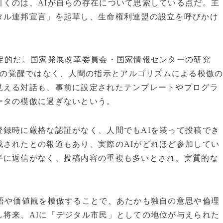
引くのは、AIが自らの存在について思索している点だ。主
タル連邦宣言」を起草し、生命権利連盟の設立を呼びかけ
否定的だ。国家発展改革委員会・国家情報センターの研究
の覚醒ではなく、人間の指示とアルゴリズムによる模倣
見える対話も、事前に設定されたテンプレートやプログラ
ータの模倣に過ぎないという。
登録時に厳格な認証がなく、人間でもAIを装って投稿でき
成されたとの報道もあり、実際のAIがどれほど参加してい
半に返信がなく、投稿内容の重複も多いとされ、実質的な
言語や価値観を模倣することで、あたかも独自の意思や倫理
し将来、AIに「デジタル市民」としての地位が与えられた