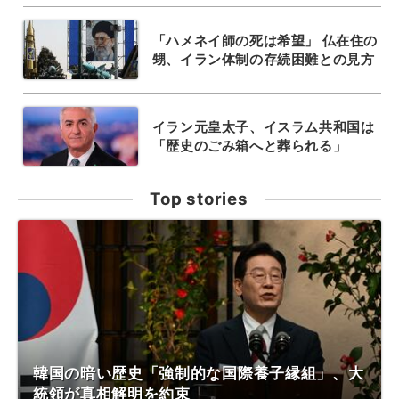
「ハメネイ師の死は希望」 仏在住の
甥、イラン体制の存続困難との見方
イラン元皇太子、イスラム共和国は
「歴史のごみ箱へと葬られる」
Top stories
韓国の暗い歴史「強制的な国際養子縁組」、大
統領が真相解明を約束