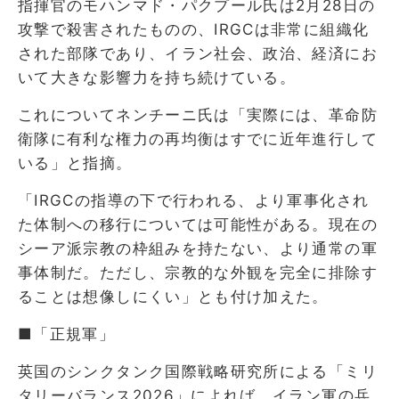
指揮官のモハンマド・パクプール氏は2月28日の
攻撃で殺害されたものの、IRGCは非常に組織化
された部隊であり、イラン社会、政治、経済にお
いて大きな影響力を持ち続けている。
これについてネンチーニ氏は「実際には、革命防
衛隊に有利な権力の再均衡はすでに近年進行して
いる」と指摘。
「IRGCの指導の下で行われる、より軍事化され
た体制への移行については可能性がある。現在の
シーア派宗教の枠組みを持たない、より通常の軍
事体制だ。ただし、宗教的な外観を完全に排除す
ることは想像しにくい」とも付け加えた。
■「正規軍」
英国のシンクタンク国際戦略研究所による「ミリ
タリーバランス2026」によれば、イラン軍の兵