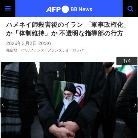
ハメネイ師殺害後のイラン 「軍事政権化」
か「体制維持」か 不透明な指導部の行方
2026年3月2日 20:36
発信地：パリ/フランス [
フランス
ヨーロッパ
]
3
4
2
1
/4
/4
/4
/4