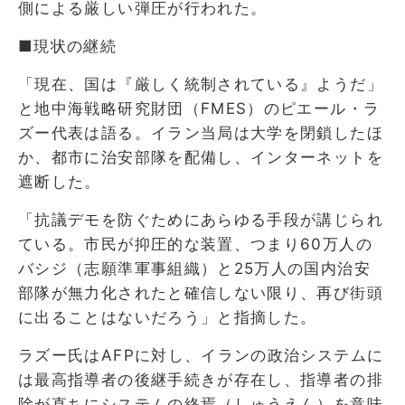
側による厳しい弾圧が行われた。
■現状の継続
「現在、国は『厳しく統制されている』ようだ」
と地中海戦略研究財団（FMES）のピエール・ラ
ズー代表は語る。イラン当局は大学を閉鎖したほ
か、都市に治安部隊を配備し、インターネットを
遮断した。
「抗議デモを防ぐためにあらゆる手段が講じられ
ている。市民が抑圧的な装置、つまり60万人の
バシジ（志願準軍事組織）と25万人の国内治安
部隊が無力化されたと確信しない限り、再び街頭
に出ることはないだろう」と指摘した。
ラズー氏はAFPに対し、イランの政治システムに
は最高指導者の後継手続きが存在し、指導者の排
除が直ちにシステムの終焉（しゅうえん）を意味