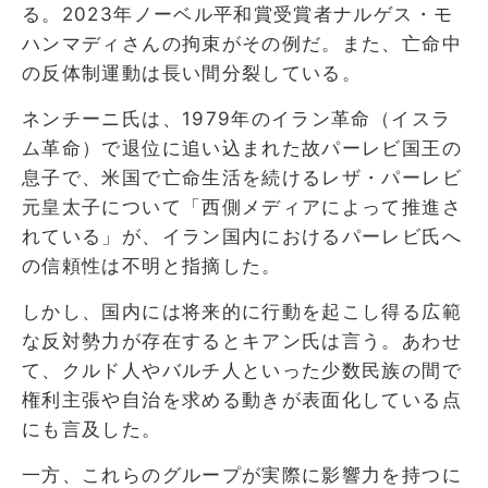
る。2023年ノーベル平和賞受賞者ナルゲス・モ
ハンマディさんの拘束がその例だ。また、亡命中
の反体制運動は長い間分裂している。
ネンチーニ氏は、1979年のイラン革命（イスラ
ム革命）で退位に追い込まれた故パーレビ国王の
息子で、米国で亡命生活を続けるレザ・パーレビ
元皇太子について「西側メディアによって推進さ
れている」が、イラン国内におけるパーレビ氏へ
の信頼性は不明と指摘した。
しかし、国内には将来的に行動を起こし得る広範
な反対勢力が存在するとキアン氏は言う。あわせ
て、クルド人やバルチ人といった少数民族の間で
権利主張や自治を求める動きが表面化している点
にも言及した。
一方、これらのグループが実際に影響力を持つに