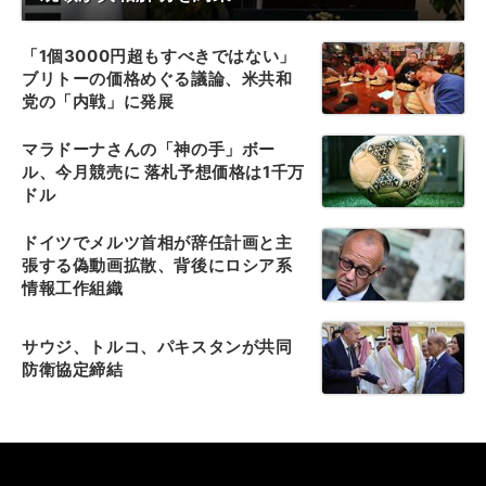
「1個3000円超もすべきではない」
ブリトーの価格めぐる議論、米共和
党の「内戦」に発展
マラドーナさんの「神の手」ボー
ル、今月競売に 落札予想価格は1千万
ドル
ドイツでメルツ首相が辞任計画と主
張する偽動画拡散、背後にロシア系
情報工作組織
サウジ、トルコ、パキスタンが共同
防衛協定締結