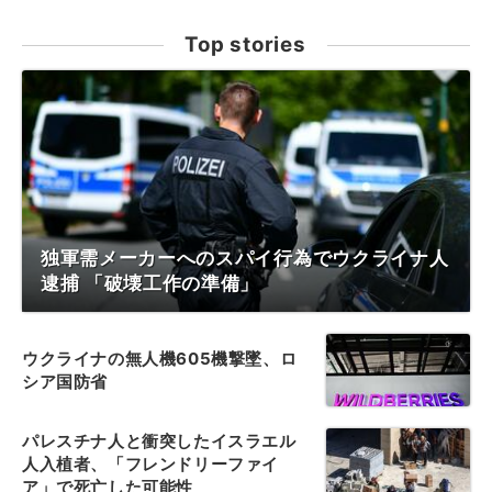
Top stories
独軍需メーカーへのスパイ行為でウクライナ人
逮捕 「破壊工作の準備」
ウクライナの無人機605機撃墜、ロ
シア国防省
パレスチナ人と衝突したイスラエル
人入植者、「フレンドリーファイ
ア」で死亡した可能性