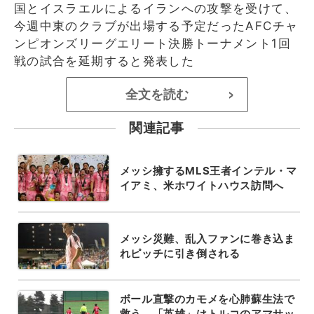
国とイスラエルによるイランへの攻撃を受けて、
今週中東のクラブが出場する予定だったAFCチャ
ンピオンズリーグエリート決勝トーナメント1回
戦の試合を延期すると発表した
全文を読む
>
関連記事
メッシ擁するMLS王者インテル・マ
イアミ、米ホワイトハウス訪問へ
メッシ災難、乱入ファンに巻き込ま
れピッチに引き倒される
ボール直撃のカモメを心肺蘇生法で
救う、「英雄」はトルコのアマサッ