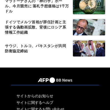
マラドーナさんの「神の手」ボー
ル、今月競売に 落札予想価格は1千万
ドル
ドイツでメルツ首相が辞任計画と主
張する偽動画拡散、背後にロシア系
情報工作組織
サウジ、トルコ、パキスタンが共同
防衛協定締結
サイトからのお知らせ
サイトに関するヘルプ
サイトに関するお問い合わせ