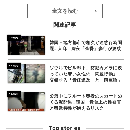
全文を読む
>
関連記事
韓国・地方都市で相次ぐ迷惑行為問
題…大邱、深夜「全裸」歩行が波紋
ソウルでビル廊下、防犯カメラに映
っていた若い女性の「問題行動」…
交錯する「責任追及」と「慎重論」
公演中にフルート奏者のスカートめ
くる泥酔男…韓国・舞台上の性被害
と職業特性が抱えるリスク
Top stories