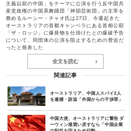
主義以前の中国」をテーマに公演を行う反中国共
産党政権の中国系舞踊団「神韻芸術団」の主宰を
務めるルーシー・チャオ氏は27日、今週起きた
オーストラリアの首都キャンベラにある首相公邸
「ザ・ロッジ」に爆発物を仕掛けたとの爆破予告
について、同団体の公演を阻止するための脅迫だ
ったと発表した
全文を読む
>
関連記事
オーストラリア、中国人スパイ2人
を逮捕・訴追「外国からの干渉罪」
中国大使、オーストラリアに警告 ダ
ーウィン港買い戻すなら「中国企業
の利益を守るため行動」