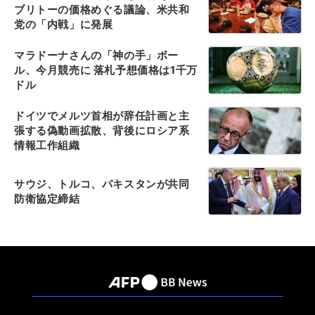
ブリトーの価格めぐる議論、米共和
党の「内戦」に発展
マラドーナさんの「神の手」ボー
ル、今月競売に 落札予想価格は1千万
ドル
ドイツでメルツ首相が辞任計画と主
張する偽動画拡散、背後にロシア系
情報工作組織
サウジ、トルコ、パキスタンが共同
防衛協定締結