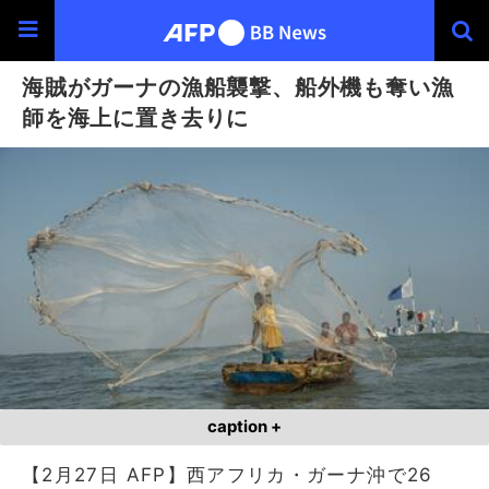
海賊がガーナの漁船襲撃、船外機も奪い漁
師を海上に置き去りに
caption +
【2月27日 AFP】西アフリカ・ガーナ沖で26