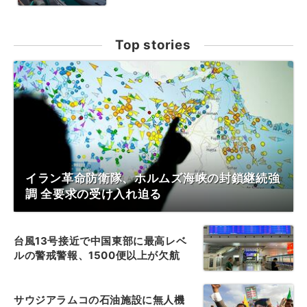
Top stories
イラン革命防衛隊、ホルムズ海峡の封鎖継続強
調 全要求の受け入れ迫る
台風13号接近で中国東部に最高レベ
ルの警戒警報、1500便以上が欠航
サウジアラムコの石油施設に無人機