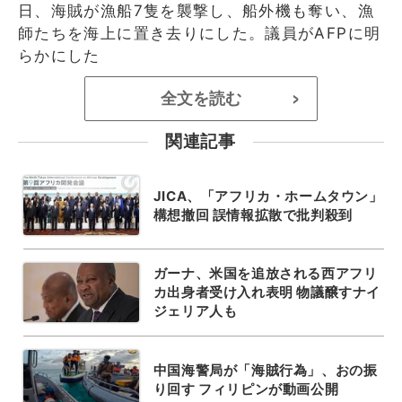
日、海賊が漁船7隻を襲撃し、船外機も奪い、漁
師たちを海上に置き去りにした。議員がAFPに明
らかにした
全文を読む
>
関連記事
JICA、「アフリカ・ホームタウン」
構想撤回 誤情報拡散で批判殺到
ガーナ、米国を追放される西アフリ
カ出身者受け入れ表明 物議醸すナイ
ジェリア人も
中国海警局が「海賊行為」、おの振
り回す フィリピンが動画公開