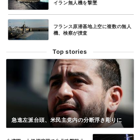
イラン無人機を撃墜
フランス原潜基地上空に複数の無人
機、検察が捜査
Top stories
急進左派台頭、米民主党内の分断浮き彫りに