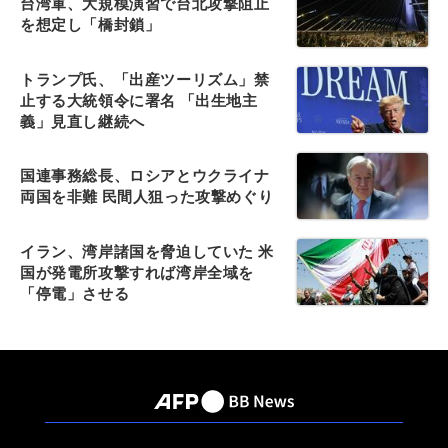
台湾軍、大規模演習で台北攻撃阻止
を想定し「橋封鎖」
トランプ氏、「出産ツーリズム」禁
止する大統領令に署名 「出生地主
義」見直し継続へ
国連事務総長、ロシアとウクライナ
両国を非難 民間人狙った攻撃めぐり
イラン、湾岸諸国を脅迫していた 米
国が発電所攻撃すれば湾岸全域を
「停電」させる