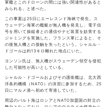
軍艦とこのドローンの間には強い関連性があると
みられる」と述べた。
この事案は25日にエーレスンド海峡で発生。ス
ウェーデン海軍の艦艇が無人機を発見し、電子信
号を用いて操縦者との通信やナビ装置を妨害する
ジャミングを実施した。フランス軍によると、そ
の後無人機との接触を失ったという。シャルル・
ドゴールは約13キロ離れた地点にいた。
ヨンソン氏は、無人機がスウェーデン領空を侵犯
した可能性が高いとしている。
シャルル・ドゴールおよびその護衛艦は、北大西
洋条約機構（NATO）の演習に参加するため、25
日にマルメ港へ初めて寄港していた。
周辺のバルト海はロシアとNATO加盟国の対立の
舞台となっており、ロシアのウクライナ侵攻から