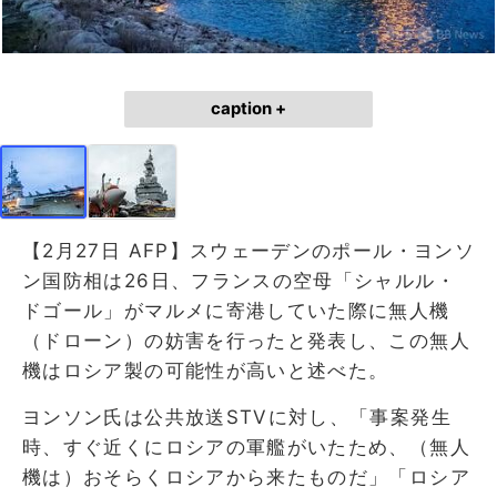
caption +
【2月27日 AFP】スウェーデンのポール・ヨンソ
ン国防相は26日、フランスの空母「シャルル・
ドゴール」がマルメに寄港していた際に無人機
（ドローン）の妨害を行ったと発表し、この無人
機はロシア製の可能性が高いと述べた。
ヨンソン氏は公共放送STVに対し、「事案発生
時、すぐ近くにロシアの軍艦がいたため、（無人
機は）おそらくロシアから来たものだ」「ロシア