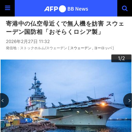
寄港中の仏空母近くで無人機を妨害 スウェ
ーデン国防相「おそらくロシア製」
2026年2月27日 11:32
発信地：ストックホルム/スウェーデン [
スウェーデン
ヨーロッパ
]
2
1
/2
/2