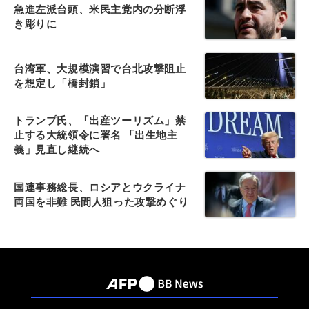
急進左派台頭、米民主党内の分断浮
き彫りに
台湾軍、大規模演習で台北攻撃阻止
を想定し「橋封鎖」
トランプ氏、「出産ツーリズム」禁
止する大統領令に署名 「出生地主
義」見直し継続へ
国連事務総長、ロシアとウクライナ
両国を非難 民間人狙った攻撃めぐり