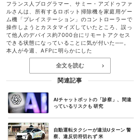
フランス人プログラマー、サミー・アズドゥファ
ルさんは、所有するロボット掃除機を家庭用ゲー
ム機「プレイステーション」のコントローラーで
操作しようとカスタマイズしていたところ、誤っ
て他人のデバイス約7000台にリモートアクセス
できる状態になっていることに気が付いた──。
本人が今週、AFPに明らかにした
全文を読む
>
関連記事
AIチャットボットの「診察」、間違
っているリスクも 研究
自動運転タクシーが違法Uターン 警
察、違反切符切れず 米