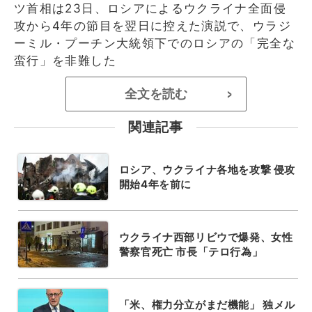
ツ首相は23日、ロシアによるウクライナ全面侵
攻から4年の節目を翌日に控えた演説で、ウラジ
ーミル・プーチン大統領下でのロシアの「完全な
蛮行」を非難した
全文を読む
>
関連記事
ロシア、ウクライナ各地を攻撃 侵攻
開始4年を前に
ウクライナ西部リビウで爆発、女性
警察官死亡 市長「テロ行為」
「米、権力分立がまだ機能」 独メル