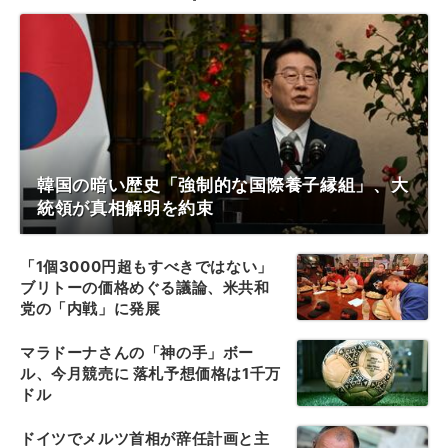
韓国の暗い歴史「強制的な国際養子縁組」、大
統領が真相解明を約束
「1個3000円超もすべきではない」
ブリトーの価格めぐる議論、米共和
党の「内戦」に発展
マラドーナさんの「神の手」ボー
ル、今月競売に 落札予想価格は1千万
ドル
ドイツでメルツ首相が辞任計画と主