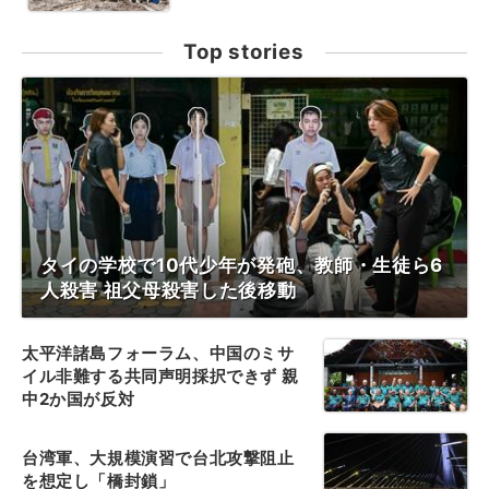
Top stories
タイの学校で10代少年が発砲、教師・生徒ら6
人殺害 祖父母殺害した後移動
太平洋諸島フォーラム、中国のミサ
イル非難する共同声明採択できず 親
中2か国が反対
台湾軍、大規模演習で台北攻撃阻止
を想定し「橋封鎖」