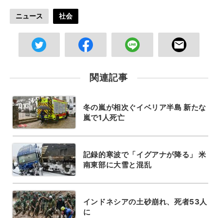
ニュース
社会
関連記事
冬の嵐が相次ぐイベリア半島 新たな
嵐で1人死亡
記録的寒波で「イグアナが降る」 米
南東部に大雪と混乱
インドネシアの土砂崩れ、死者53人
に