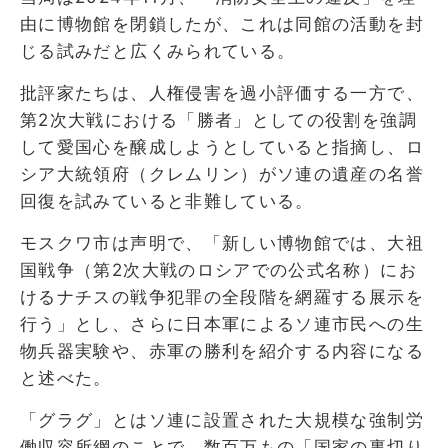
由に博物館を閉鎖したが、これは同館の活動を封
じる試みだと広くみられている。
批評家たちは、人権侵害を過小評価する一方で、
第2次大戦における「勝者」としての役割を強調
して愛国心を醸成しようとしていると指摘し、ロ
シア大統領府（クレムリン）がソ連の遺産の名誉
回復を試みていると非難している。
モスクワ市は声明で、「新しい博物館では、大祖
国戦争（第2次大戦のロシアでの公式名称）にお
けるナチスの戦争犯罪の全段階を網羅する展示を
行う」とし、さらに日本軍によるソ連市民への生
物兵器実験や、赤軍の勝利を紹介する内容になる
と述べた。
「グラグ」とはソ連に設置された大規模な強制労
働収容所網のことで、数百万もの「国家の裏切り