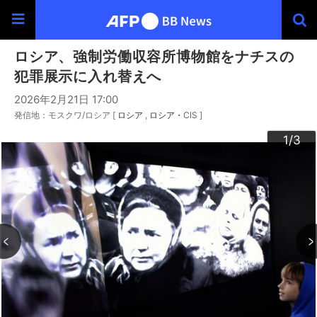
ロシア、強制労働収容所博物館をナチスの
犯罪展示に入れ替えへ
2026年2月21日 17:00
発信地：モスクワ/ロシア [
ロシア
ロシア・CIS
]
3
2
1
/3
/3
/3