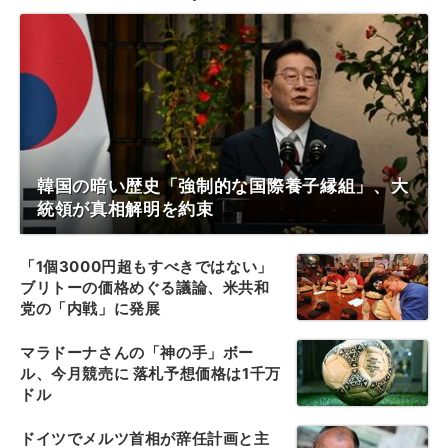
韓国の暗い歴史「強制的な国際養子縁組」、大
統領が真相解明を約束
「1個3000円超もすべきではない」
ブリトーの価格めぐる議論、米共和
党の「内戦」に発展
マラドーナさんの「神の手」ボー
ル、今月競売に 落札予想価格は1千万
ドル
ドイツでメルツ首相が辞任計画と主