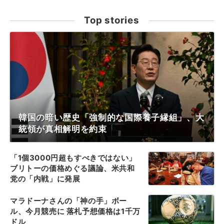
Top stories
韓国の暗い歴史「強制的な国際養子縁組」、大
統領が真相解明を約束
「1個3000円超もすべきではない」
ブリトーの価格めぐる議論、米共和
党の「内戦」に発展
マラドーナさんの「神の手」ボー
ル、今月競売に 落札予想価格は1千万
ドル