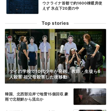
ウクライナ首都で約1600棟暖房使
えず 氷点下20度の中
Top stories
タイの学校で10代少年が発砲、教師・生徒ら6
人殺害 祖父母殺害した後移動
韓国、北西部沿岸で地雷15個回収 豪
雨で北朝鮮から流出か