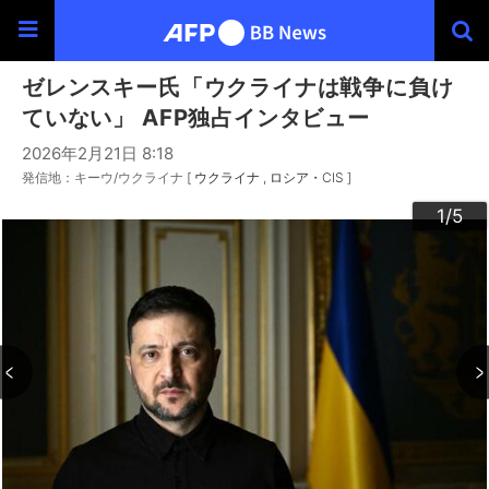
ゼレンスキー氏「ウクライナは戦争に負け
ていない」 AFP独占インタビュー
2026年2月21日 8:18
発信地：キーウ/ウクライナ [
ウクライナ
ロシア・CIS
]
3
4
2
5
1
/5
/5
/5
/5
/5