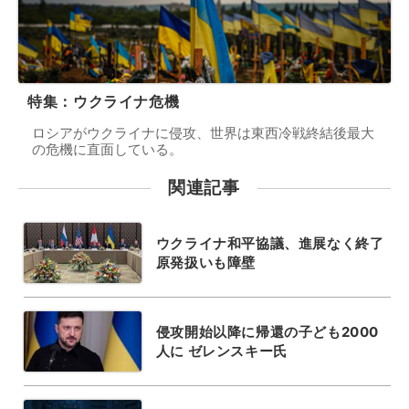
特集：ウクライナ危機
ロシアがウクライナに侵攻、世界は東西冷戦終結後最大
の危機に直面している。
関連記事
ウクライナ和平協議、進展なく終了
原発扱いも障壁
侵攻開始以降に帰還の子ども2000
人に ゼレンスキー氏