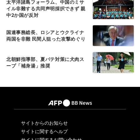
太平洋諸島フォーラム、中国のミサ
イル非難する共同声明採択できず 親
中2か国が反対
国連事務総長、ロシアとウクライナ
両国を非難 民間人狙った攻撃めぐり
北朝鮮指導部、夏バテ対策に犬肉ス
ープ「補身湯」推奨
サイトからのお知らせ
サイトに関するヘルプ
サイトに関するお問い合わせ