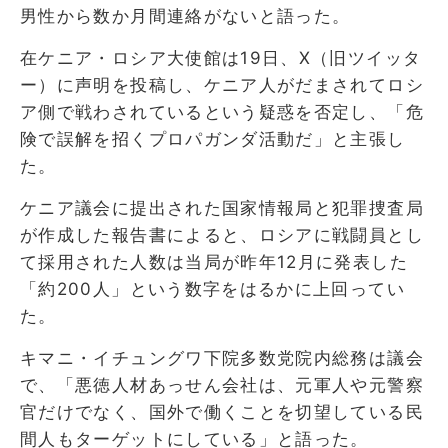
男性から数か月間連絡がないと語った。
在ケニア・ロシア大使館は19日、X（旧ツイッタ
ー）に声明を投稿し、ケニア人がだまされてロシ
ア側で戦わされているという疑惑を否定し、「危
険で誤解を招くプロパガンダ活動だ」と主張し
た。
ケニア議会に提出された国家情報局と犯罪捜査局
が作成した報告書によると、ロシアに戦闘員とし
て採用された人数は当局が昨年12月に発表した
「約200人」という数字をはるかに上回ってい
た。
キマニ・イチュングワ下院多数党院内総務は議会
で、「悪徳人材あっせん会社は、元軍人や元警察
官だけでなく、国外で働くことを切望している民
間人もターゲットにしている」と語った。