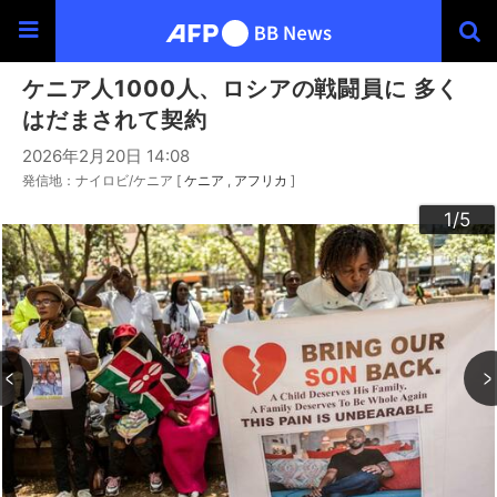
ケニア人1000人、ロシアの戦闘員に 多く
はだまされて契約
2026年2月20日 14:08
発信地：ナイロビ/ケニア [
ケニア
アフリカ
]
3
4
2
5
1
/5
/5
/5
/5
/5