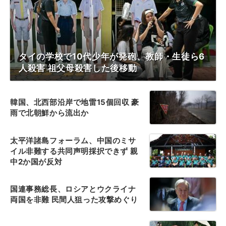
タイの学校で10代少年が発砲、教師・生徒ら6
人殺害 祖父母殺害した後移動
韓国、北西部沿岸で地雷15個回収 豪
雨で北朝鮮から流出か
太平洋諸島フォーラム、中国のミサ
イル非難する共同声明採択できず 親
中2か国が反対
国連事務総長、ロシアとウクライナ
両国を非難 民間人狙った攻撃めぐり