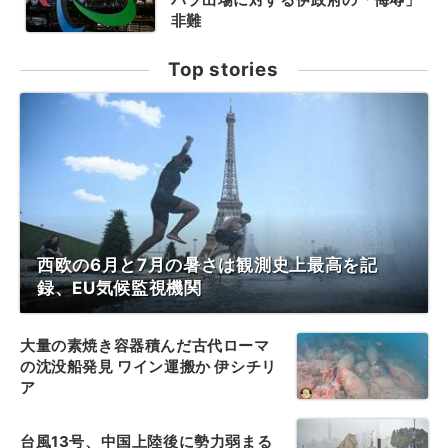
非難
Top stories
西欧の6月と7月の暑さは観測史上最高を記
録、EU気候監視機関
大量の素焼き容器積んだ古代ローマ
の沈没船発見 ワイン運搬か 伊シチリ
ア
台風13号、中国上陸後に勢力弱まる