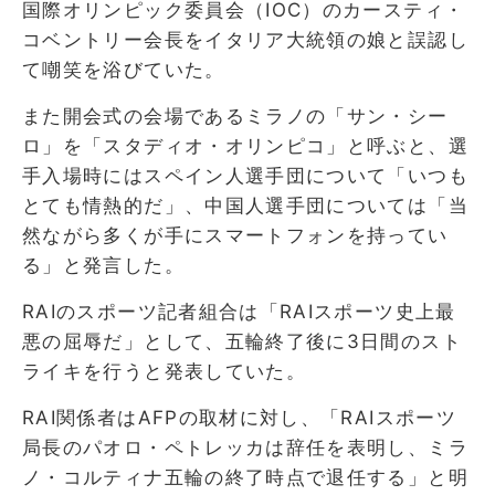
国際オリンピック委員会（IOC）のカースティ・
コベントリー会長をイタリア大統領の娘と誤認し
て嘲笑を浴びていた。
また開会式の会場であるミラノの「サン・シー
ロ」を「スタディオ・オリンピコ」と呼ぶと、選
手入場時にはスペイン人選手団について「いつも
とても情熱的だ」、中国人選手団については「当
然ながら多くが手にスマートフォンを持ってい
る」と発言した。
RAIのスポーツ記者組合は「RAIスポーツ史上最
悪の屈辱だ」として、五輪終了後に3日間のスト
ライキを行うと発表していた。
RAI関係者はAFPの取材に対し、「RAIスポーツ
局長のパオロ・ペトレッカは辞任を表明し、ミラ
ノ・コルティナ五輪の終了時点で退任する」と明