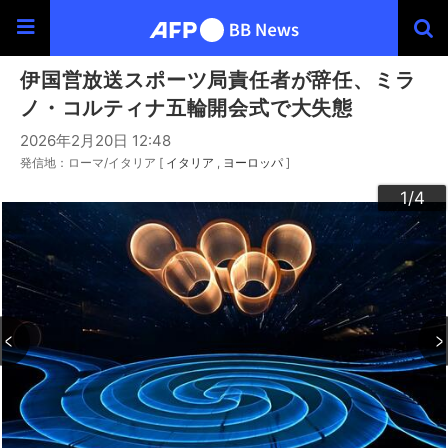
伊国営放送スポーツ局責任者が辞任、ミラ
ノ・コルティナ五輪開会式で大失態
2026年2月20日 12:48
発信地：ローマ/イタリア [
イタリア
ヨーロッパ
]
3
4
2
1
/4
/4
/4
/4